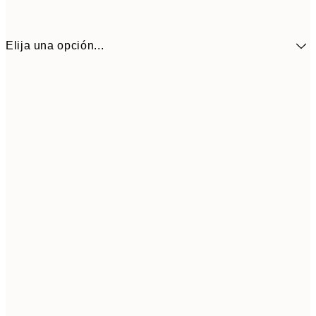
Elija una opción...
9,
30x40 cm
19,