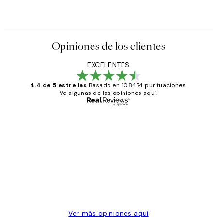
Opiniones de los clientes
EXCELENTES
4.4 de 5 estrellas
Basado en 108474 puntuaciones.
Ve algunas de las opiniones aquí.
Comprador verificado
Opiniones
de
He comprado más de una vez en
los
Desenio, ha ido siempre muy bien!
clientes
9 jun
Concepció C
Ver más opiniones aquí