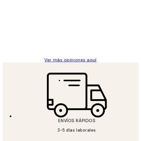
Opiniones
de
He comprado más de una vez en
los
Desenio, ha ido siempre muy bien!
clientes
9 jun
Concepció C
Ver más opiniones aquí
ENVÍOS RÁPIDOS
3-5 días laborales