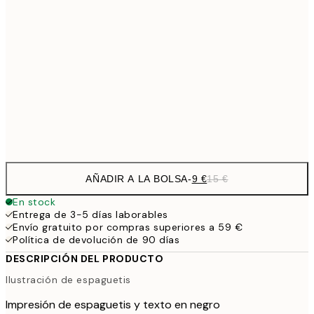
30x40 cm
21,
18,2
40x50 cm
30,
22,8
50x70 cm
Frame
options
AÑADIR A LA BOLSA
-
9 €
15 €
En stock
Entrega de 3-5 días laborables
Envío gratuito por compras superiores a 59 €
Política de devolución de 90 días
DESCRIPCIÓN DEL PRODUCTO
Ilustración de espaguetis
Impresión de espaguetis y texto en negro