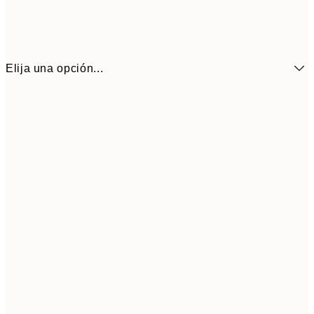
Elija una opción...
21x30 cm
13,1