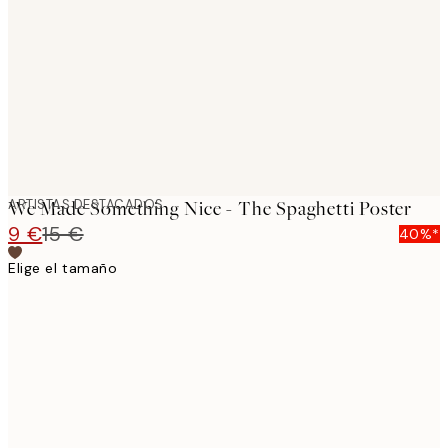
images
ARTISTAS DESTACADOS
We Made Something Nice - The Spaghetti Poster
9 €
15 €
40%*
Elige el tamaño