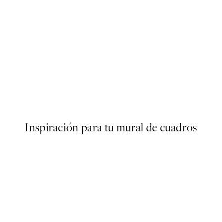
50%*
AW25
er
Mid-Century Mushroom Post
Desde 9,98 €
19,95 €
Inspiración para tu mural de cuadros