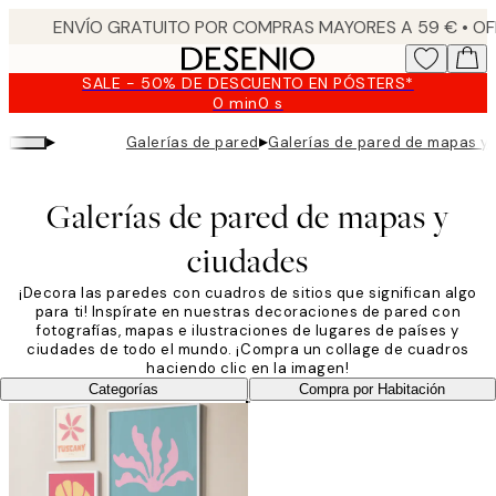
Skip
to
main
SALE - 50% DE DESCUENTO EN PÓSTERS*
content.
0 min
0 s
Válido
hasta:
▸
▸
Galerías de pared
Galerías de pared de mapas y
2026-
08-
09
Galerías de pared de mapas y
ciudades
¡Decora las paredes con cuadros de sitios que significan algo
para ti! Inspírate en nuestras decoraciones de pared con
fotografías, mapas e ilustraciones de lugares de países y
ciudades de todo el mundo. ¡Compra un collage de cuadros
haciendo clic en la imagen!
Categorías
Compra por Habitación