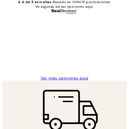
4.4 de 5 estrellas
Basado en 108474 puntuaciones.
Ve algunas de las opiniones aquí.
Comprador verificado
Opiniones
de
He comprado más de una vez en
los
Desenio, ha ido siempre muy bien!
clientes
9 jun
Concepció C
Ver más opiniones aquí