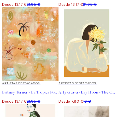
Desde 13,17 €
21,95 €
Desde 13,17 €
21,95 €
40%*
ARTISTAS DESTACADOS
40%*
ARTISTAS DESTACADOS
Britney Turner - La Tropica Poster
Arty Guava - Lay Hoon - The Chrysanthemum Poster
Desde 13,17 €
21,95 €
Desde 7,80 €
13 €