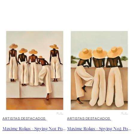
40%*
ARTISTAS DESTACADOS
40%*
ARTISTAS DESTACADOS
Maxime Rokus - Spying No1 Poster
Maxime Rokus - Spying No2 Poster