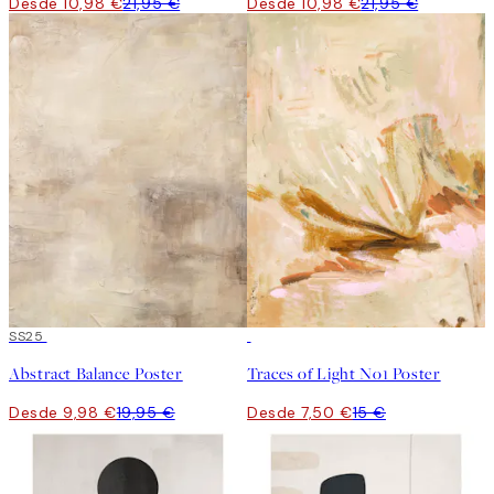
Desde 10,98 €
21,95 €
Desde 10,98 €
21,95 €
50%*
SS25
50%*
Abstract Balance Poster
Traces of Light No1 Poster
Desde 9,98 €
19,95 €
Desde 7,50 €
15 €