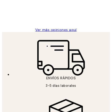
los
clientes
9 jun
Concepció C
Ver más opiniones aquí
ENVÍOS RÁPIDOS
3-5 días laborales