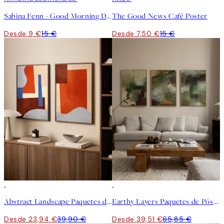
Sabina Fenn - Good Morning Dive Poster
The Good News Café Poster
Desde 9 €
15 €
Desde 7,50 €
15 €
-40%
-40%
Abstract Landscape Paquetes de Pósters
Earthy Layers Paquetes de Pósters
Desde 23,94 €
39,90 €
Desde 39,51 €
65,85 €