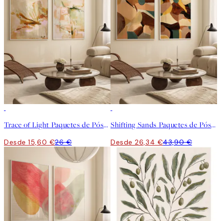
-40%
-40%
Trace of Light Paquetes de Pósters
Shifting Sands Paquetes de Pósters
Desde 15,60 €
26 €
Desde 26,34 €
43,90 €