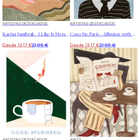
40%*
ARTISTAS DESTACADOS
40%*
ARTISTAS DESTACADOS
Karina Jambrak - I Like It Here Poster
Coco De Paris - Alligator with Wine Glass Poster
Desde 13,17 €
21,95 €
Desde 13,17 €
21,95 €
40%*
ARTISTAS DESTACADOS
50%*
AW25