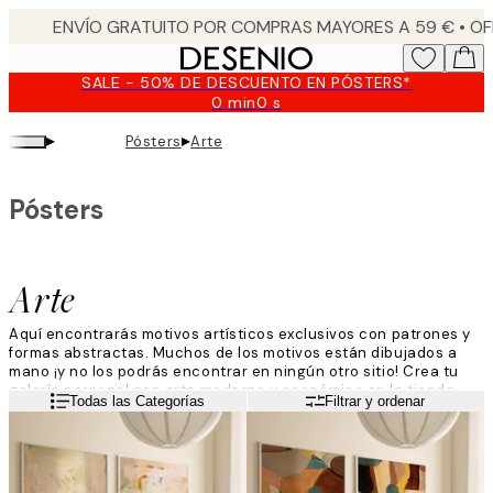
Skip
to
main
SALE - 50% DE DESCUENTO EN PÓSTERS*
content.
0 min
0 s
Válido
hasta:
▸
▸
Pósters
Arte
2026-
08-
10
Pósters
Arte
Aquí encontrarás motivos artísticos exclusivos con patrones y
formas abstractas. Muchos de los motivos están dibujados a
mano ¡y no los podrás encontrar en ningún otro sitio! Crea tu
galería personal con arte moderno y económico en la tienda
Leer más
Todas las Categorías
Filtrar y ordenar
online de Desenio.