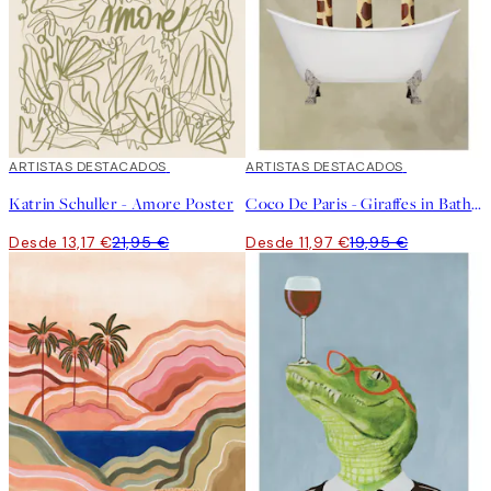
40%*
ARTISTAS DESTACADOS
40%*
ARTISTAS DESTACADOS
Katrin Schuller - Amore Poster
Coco De Paris - Giraffes in Bathtub Poster
Desde 13,17 €
21,95 €
Desde 11,97 €
19,95 €