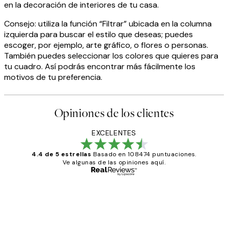
en la decoración de interiores de tu casa.
Consejo: utiliza la función “Filtrar” ubicada en la columna
izquierda para buscar el estilo que deseas; puedes
escoger, por ejemplo, arte gráfico, o flores o personas.
También puedes seleccionar los colores que quieres para
tu cuadro. Así podrás encontrar más fácilmente los
motivos de tu preferencia.
Opiniones de los clientes
EXCELENTES
4.4 de 5 estrellas
Basado en 108474 puntuaciones.
Ve algunas de las opiniones aquí.
Comprador verificado
Opiniones
de
He comprado más de una vez en
Desenio, ha ido siempre muy bien!