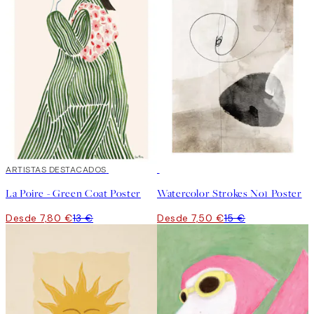
40%*
ARTISTAS DESTACADOS
50%*
La Poire - Green Coat Poster
Watercolor Strokes No1 Poster
Desde 7,80 €
13 €
Desde 7,50 €
15 €