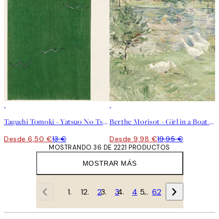
50%*
50%*
Taguchi Tomoki - Yatsuo No Tsubaki Green Poster
Berthe Morisot - Girl in a Boat with Geese Poster
Desde 6,50 €
13 €
Desde 9,98 €
19,95 €
MOSTRANDO 36 DE 2221 PRODUCTOS
MOSTRAR MÁS
1
2
3
4
…
62