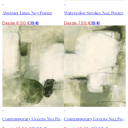
50%*
50%*
Abstract Lines No3 Poster
Watercolor Strokes No2 Poster
Desde 6,50 €
13 €
Desde 7,50 €
15 €
50%*
50%*
Contemporary Greens No1 Poster
Contemporary Greens No2 Poster