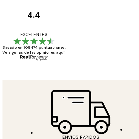
4.4
Opiniones
de
He comprado más
EXCELENTES
los
Basado en 108474 puntuaciones.
clientes
Ve algunas de las opiniones aquí.
9 jun
Concepció C
ENVÍOS RÁPIDOS