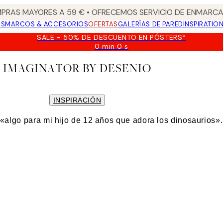
PRAS MAYORES A 59 € • OFRECEMOS SERVICIO DE ENMARCA
OS
MARCOS & ACCESORIOS
OFERTAS
GALERÍAS DE PARED
INSPIRATIO
SALE - 50% DE DESCUENTO EN PÓSTERS*
0 min
0 s
Válido
hasta:
IMAGINATOR BY DESENIO
2026-
08-
09
INSPIRACIÓN