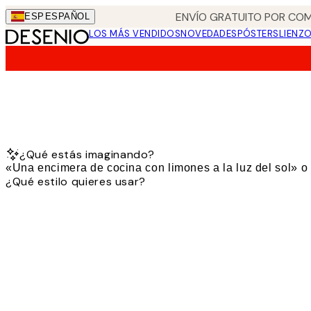
Skip
ENVÍO GRATUITO POR COM
ESP
ESPAÑOL
to
LOS MÁS VENDIDOS
NOVEDADES
PÓSTERS
LIENZ
main
content.
¿Qué estás imaginando?
¿Qué estilo quieres usar?