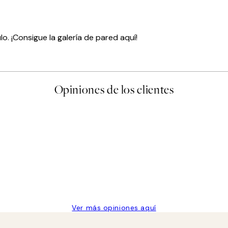
o. ¡Consigue la galería de pared aquí!
Opiniones de los clientes
 de una vez en Desenio, ha ido siempre muy bien!
Ver más opiniones aquí