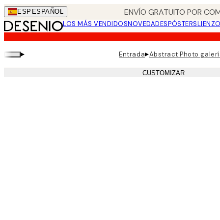
Skip
ENVÍO GRATUITO POR COM
ESP
ESPAÑOL
to
LOS MÁS VENDIDOS
NOVEDADES
PÓSTERS
LIENZ
main
content.
▸
▸
Entrada
Abstract Photo galer
CUSTOMIZAR