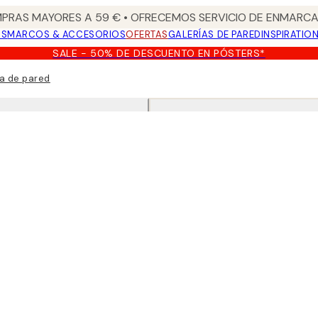
PRAS MAYORES A 59 € • OFRECEMOS SERVICIO DE ENMARCA
OS
MARCOS & ACCESORIOS
OFERTAS
GALERÍAS DE PARED
INSPIRATIO
SALE - 50% DE DESCUENTO EN PÓSTERS*
ía de pared