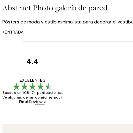
Abstract Photo galería de pared
Pósters de moda y estilo minimalista para decorar el vestíbul
ENTRADA
4.4
Opiniones
de
He comprado más
EXCELENTES
los
Basado en 108474 puntuaciones.
clientes
Ve algunas de las opiniones aquí.
9 jun
Concepció C