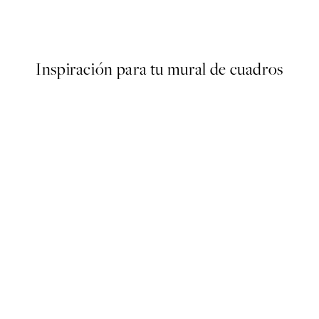
Bisou Bisou Poster
Desde 6,50 €
13 €
Inspiración para tu mural de cuadros