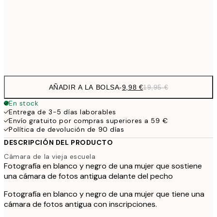
16,2
50x70 cm
32,
Frame
options
AÑADIR A LA BOLSA
-
9,98 €
19,95 €
En stock
Entrega de 3-5 días laborables
Envío gratuito por compras superiores a 59 €
Política de devolución de 90 días
DESCRIPCIÓN DEL PRODUCTO
Cámara de la vieja escuela
Fotografía en blanco y negro de una mujer que sostiene
una cámara de fotos antigua delante del pecho
Fotografía en blanco y negro de una mujer que tiene una
cámara de fotos antigua con inscripciones.