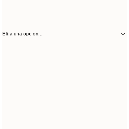
Elija una opción...
9,
30x40 cm
19,