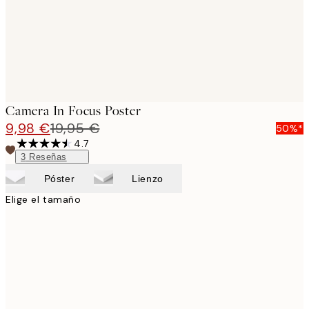
Camera In Focus Poster
9,98 €
19,95 €
50%*
4.7
3
Reseñas
Póster
Lienzo
Elige el tamaño