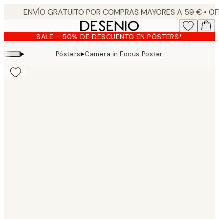
Skip
to
main
SALE - 50% DE DESCUENTO EN PÓSTERS*
content.
▸
▸
Pósters
Camera in Focus Poster
Product
images