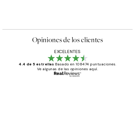
Opiniones de los clientes
EXCELENTES
4.4 de 5 estrellas
Basado en 108474 puntuaciones.
Ve algunas de las opiniones aquí.
Comprador verificado
Opiniones
de
He comprado más de una vez en
los
Desenio, ha ido siempre muy bien!
clientes
9 jun
Concepció C