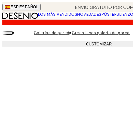
Skip
ENVÍO GRATUITO POR COM
ESP
ESPAÑOL
to
LOS MÁS VENDIDOS
NOVEDADES
PÓSTERS
LIENZ
main
content.
▸
▸
Galerías de pared
Green Lines galería de pared
CUSTOMIZAR