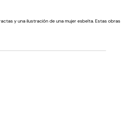
ractas y una ilustración de una mujer esbelta. Estas obras
Comprador verificado
Muy content
4 jun
Ana C