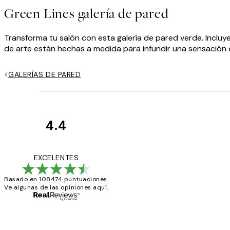
Green Lines galería de pared
Transforma tu salón con esta galería de pared verde. Incluye
de arte están hechas a medida para infundir una sensación d
GALERÍAS DE PARED
4.4
Opiniones
de
He comprado más
EXCELENTES
los
Basado en 108474 puntuaciones.
clientes
Ve algunas de las opiniones aquí.
9 jun
Concepció C