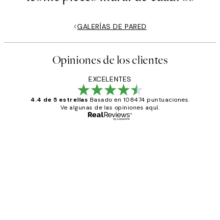
GALERÍAS DE PARED
Opiniones de los clientes
EXCELENTES
4.4 de 5 estrellas
Basado en 108474 puntuaciones.
Ve algunas de las opiniones aquí.
Comprador verificado
Opiniones
de
He comprado más de una vez en
los
Desenio, ha ido siempre muy bien!
clientes
9 jun
Concepció C