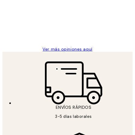
de
He comprado más de una vez en
los
Desenio, ha ido siempre muy bien!
clientes
9 jun
Concepció C
Ver más opiniones aquí
ENVÍOS RÁPIDOS
3-5 días laborales