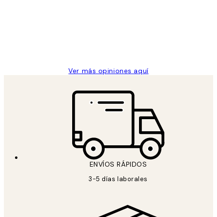
He comprado más de una vez en
los
Desenio, ha ido siempre muy bien!
clientes
9 jun
Concepció C
Ver más opiniones aquí
ENVÍOS RÁPIDOS
3-5 días laborales