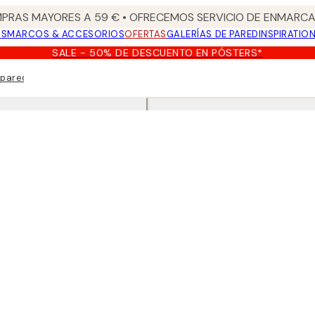
PRAS MAYORES A 59 € • OFRECEMOS SERVICIO DE ENMARCA
OS
MARCOS & ACCESORIOS
OFERTAS
GALERÍAS DE PARED
INSPIRATIO
SALE - 50% DE DESCUENTO EN PÓSTERS*
 pared