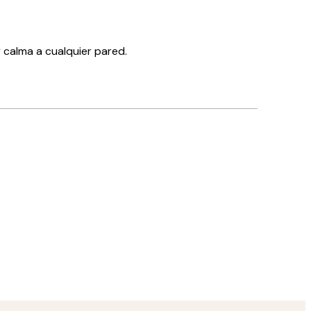
 calma a cualquier pared.
Comprador verificado
Muy content
4 jun
Ana C