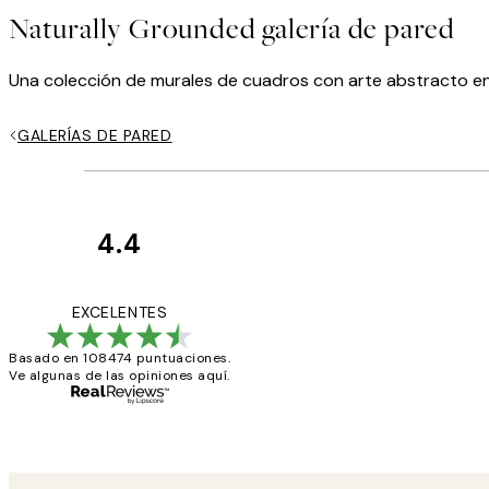
Naturally Grounded galería de pared
Una colección de murales de cuadros con arte abstracto en 
GALERÍAS DE PARED
4.4
Opiniones
de
He comprado más
EXCELENTES
los
Basado en 108474 puntuaciones.
clientes
Ve algunas de las opiniones aquí.
9 jun
Concepció C