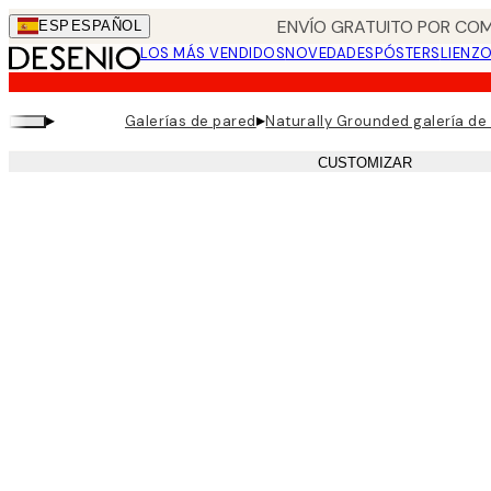
Skip
ENVÍO GRATUITO POR COM
ESP
ESPAÑOL
to
LOS MÁS VENDIDOS
NOVEDADES
PÓSTERS
LIENZ
main
content.
▸
▸
Galerías de pared
Naturally Grounded galería de
CUSTOMIZAR