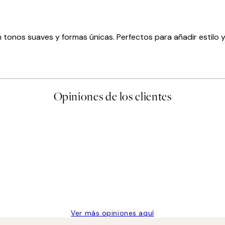
tonos suaves y formas únicas. Perfectos para añadir estilo y
Opiniones de los clientes
 de una vez en Desenio, ha ido siempre muy bien!
Ver más opiniones aquí