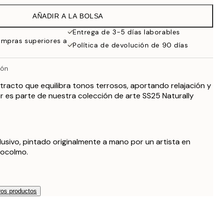
32,45 €
AÑADIR A LA BOLSA
24,50 €
49 €
Entrega de 3-5 días laborables
ompras superiores a
59,50 €
Política de devolución de 90 días
119 €
rón
tracto que equilibra tonos terrosos, aportando relajación y
r es parte de nuestra colección de arte SS25 Naturally
lusivo, pintado originalmente a mano por un artista en
tocolmo.
os productos