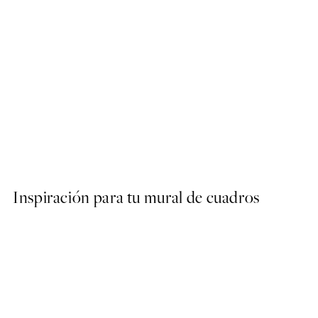
50%*
Ginkgo Texture Poster
Desde 9,98 €
19,95 €
Inspiración para tu mural de cuadros