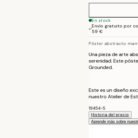
70x100 cm
En stock
Envío gratuito por c
100x150 cm
59 €
Póster abstracto mar
Una pieza de arte abs
serenidad. Este póste
Grounded.
Este es un diseño exc
nuestro Atelier de Es
19454-5
Historia del precio
Aprende más sobre nuestr