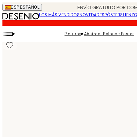
Skip
ENVÍO GRATUITO POR COM
ESP
ESPAÑOL
to
LOS MÁS VENDIDOS
NOVEDADES
PÓSTERS
LIENZ
main
content.
▸
▸
Pinturas
Abstract Balance Poster