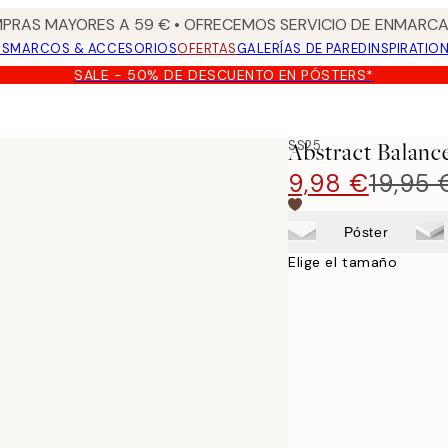
PRAS MAYORES A 59 € • OFRECEMOS SERVICIO DE ENMARCA
OS
MARCOS & ACCESORIOS
OFERTAS
GALERÍAS DE PARED
INSPIRATIO
SALE - 50% DE DESCUENTO EN PÓSTERS*
SS25
Abstract Balanc
9,98 €
19,95 
Póster
Elige el tamaño