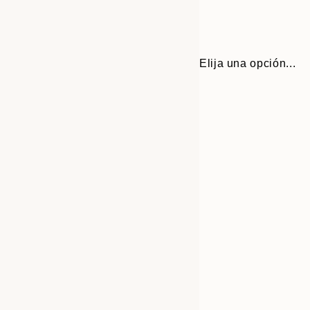
Elija una opción...
Frame
30x40 cm
options
50x70 cm