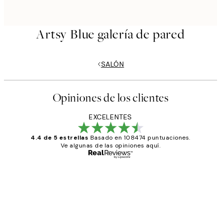
Artsy Blue galería de pared
SALÓN
Opiniones de los clientes
EXCELENTES
4.4 de 5 estrellas
Basado en 108474 puntuaciones.
Ve algunas de las opiniones aquí.
Comprador verificado
Opiniones
de
He comprado más de una vez en
los
Desenio, ha ido siempre muy bien!