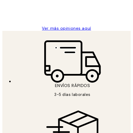
clientes
9 jun
Concepció C
Ver más opiniones aquí
ENVÍOS RÁPIDOS
3-5 días laborales