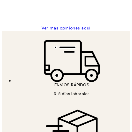
clientes
9 jun
Concepció C
Ver más opiniones aquí
ENVÍOS RÁPIDOS
3-5 días laborales