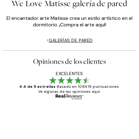
We Love Matisse galería de pared
El encantador arte Matisse crea un estilo artístico en el
dormitorio. ¡Compra el arte aquí!
GALERÍAS DE PARED
Opiniones de los clientes
EXCELENTES
4.4 de 5 estrellas
Basado en 108474 puntuaciones.
Ve algunas de las opiniones aquí.
Comprador verificado
Opiniones
de
He comprado más de una vez en
los
Desenio, ha ido siempre muy bien!