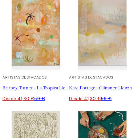
30%*
ARTISTAS DESTACADOS
30%*
ARTISTAS DESTACADOS
Britney Turner - La Tropica Lienzo
Kate Pottage - Glimmer Lienzo
Desde 41,30 €
59 €
Desde 41,30 €
59 €