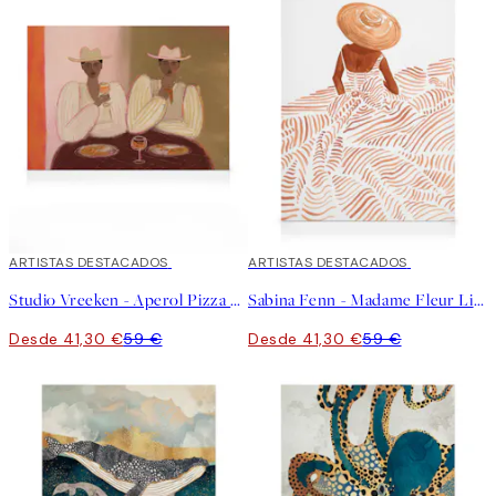
30%*
ARTISTAS DESTACADOS
30%*
ARTISTAS DESTACADOS
Studio Vreeken - Aperol Pizza Party Lienzo
Sabina Fenn - Madame Fleur Lienzo
Desde 41,30 €
59 €
Desde 41,30 €
59 €