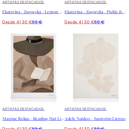
30%*
ARTISTAS DESTACADOS
30%*
ARTISTAS DESTACADOS
Ekaterina - Zagorska - Lemon Cocktail Lienzo
Ekaterina - Zagorska - Pickle & Chili Ice Cream Lienzo
Desde 41,30 €
59 €
Desde 41,30 €
59 €
30%*
ARTISTAS DESTACADOS
30%*
ARTISTAS DESTACADOS
Maxime Rokus - Reading Hat Lienzo
Adele Naidoo - Santorini Lienzo
Desde 41,30 €
59 €
Desde 41,30 €
59 €