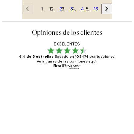
1
2
3
4
…
13
Opiniones de los clientes
EXCELENTES
4.4 de 5 estrellas
Basado en 108474 puntuaciones.
Ve algunas de las opiniones aquí.
Comprador verificado
Opiniones
de
He comprado más de una vez en
los
Desenio, ha ido siempre muy bien!
clientes
9 jun
Concepció C