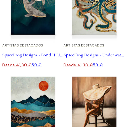
30%*
ARTISTAS DESTACADOS
30%*
ARTISTAS DESTACADOS
SpaceFrog Designs - Bond II Lienzo
SpaceFrog Designs - Underwater Dream Lienzo
Desde 41,30 €
59 €
Desde 41,30 €
59 €