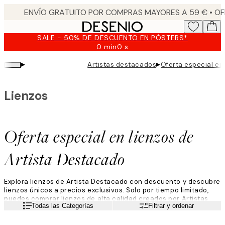
Skip
to
main
SALE - 50% DE DESCUENTO EN PÓSTERS*
content.
0 min
0 s
Válido
hasta:
▸
▸
Artistas destacados
Oferta especial en
2026-
08-
09
Lienzos
Oferta especial en lienzos de
Artista Destacado
Explora lienzos de Artista Destacado con descuento y descubre
lienzos únicos a precios exclusivos. Solo por tiempo limitado,
puedes comprar lienzos de alta calidad creados por Artistas
Leer más
Todas las Categorías
Filtrar y ordenar
Destacados especialmente seleccionados de todo el mundo.
Con una variedad de estilos desde abstracto hasta figurativo y
paisaje, estos lienzos son perfectos para elevar tus paredes