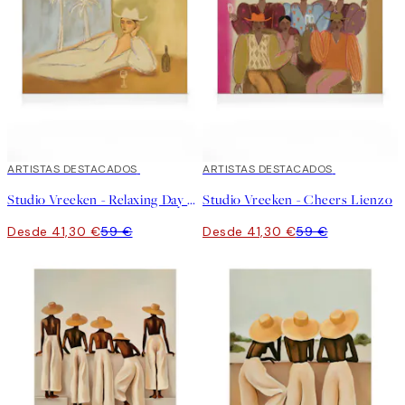
30%*
ARTISTAS DESTACADOS
30%*
ARTISTAS DESTACADOS
Studio Vreeken - Relaxing Day No1 Lienzo
Studio Vreeken - Cheers Lienzo
Desde 41,30 €
59 €
Desde 41,30 €
59 €