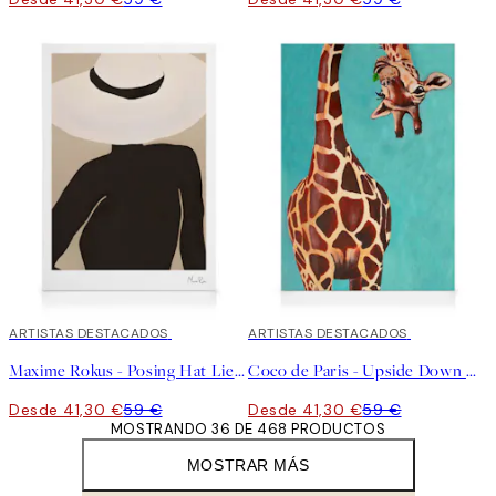
30%*
ARTISTAS DESTACADOS
30%*
ARTISTAS DESTACADOS
Maxime Rokus - Posing Hat Lienzo
Coco de Paris - Upside Down Giraffe Lienzo
Desde 41,30 €
59 €
Desde 41,30 €
59 €
MOSTRANDO 36 DE 468 PRODUCTOS
MOSTRAR MÁS