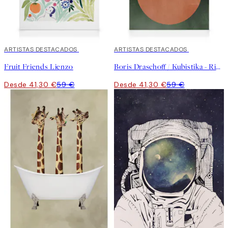
30%*
ARTISTAS DESTACADOS
30%*
ARTISTAS DESTACADOS
Fruit Friends Lienzo
Boris Draschoff / Kubistika - Rising Lienzo
Desde 41,30 €
59 €
Desde 41,30 €
59 €