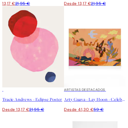
13,17 €
21,95 €
Desde 13,17 €
21,95 €
40%*
30%*
ARTISTAS DESTACADOS
Tracie Andrews - Eclipse Poster
Arty Guava - Lay Hoon - Celebration Lienzo
Desde 13,17 €
21,95 €
Desde 41,30 €
59 €