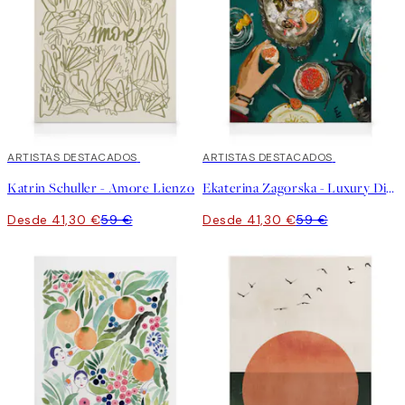
30%*
ARTISTAS DESTACADOS
30%*
ARTISTAS DESTACADOS
Katrin Schuller - Amore Lienzo
Ekaterina Zagorska - Luxury Dinner lienzo
Desde 41,30 €
59 €
Desde 41,30 €
59 €