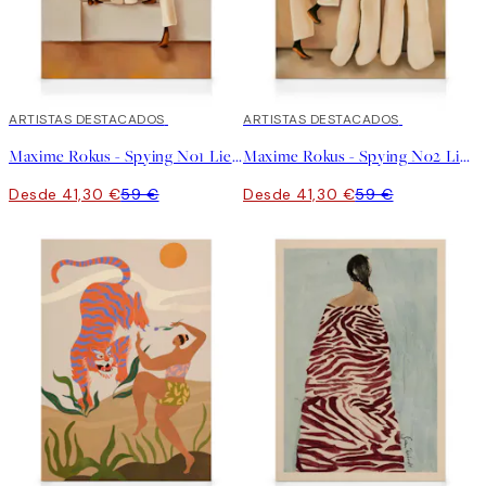
30%*
ARTISTAS DESTACADOS
30%*
ARTISTAS DESTACADOS
Maxime Rokus - Spying No1 Lienzo
Maxime Rokus - Spying No2 Lienzo
Desde 41,30 €
59 €
Desde 41,30 €
59 €