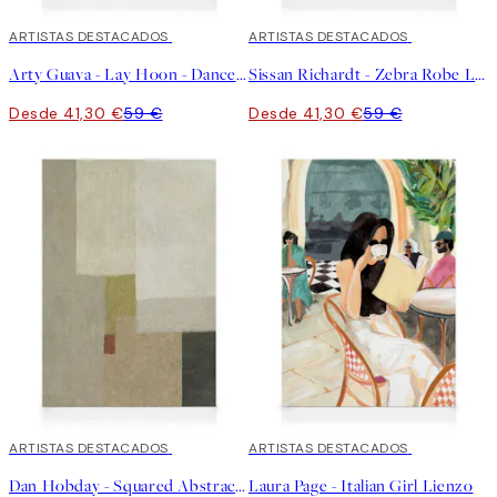
30%*
ARTISTAS DESTACADOS
30%*
ARTISTAS DESTACADOS
Arty Guava - Lay Hoon - Dance With Tiger Lienzo
Sissan Richardt - Zebra Robe Lienzo
Desde 41,30 €
59 €
Desde 41,30 €
59 €
30%*
ARTISTAS DESTACADOS
30%*
ARTISTAS DESTACADOS
Dan Hobday - Squared Abstract Lienzo
Laura Page - Italian Girl Lienzo