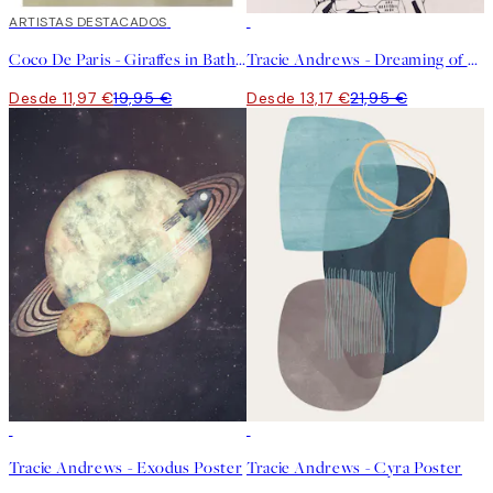
40%*
ARTISTAS DESTACADOS
40%*
Coco De Paris - Giraffes in Bathtub Poster
Tracie Andrews - Dreaming of Space Poster
Desde 11,97 €
19,95 €
Desde 13,17 €
21,95 €
40%*
40%*
Tracie Andrews - Exodus Poster
Tracie Andrews - Cyra Poster