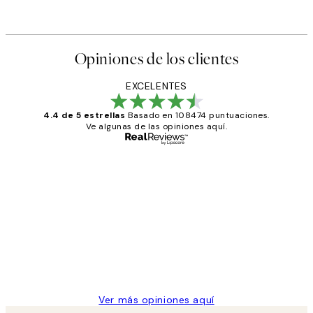
Opiniones de los clientes
EXCELENTES
4.4 de 5 estrellas
Basado en 108474 puntuaciones.
Ve algunas de las opiniones aquí.
Comprador verificado
Opiniones
de
He comprado más de una vez en
los
Desenio, ha ido siempre muy bien!
clientes
9 jun
Concepció C
Ver más opiniones aquí