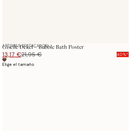
ARTISTAS DESTACADOS
Giselle Dekel – Bubble Bath Poster
13,17 €
21,95 €
40%*
Elige el tamaño