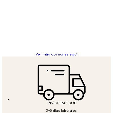
Comprador verificado
Opiniones
de
He comprado más de una vez en
los
Desenio, ha ido siempre muy bien!
clientes
9 jun
Concepció C
Ver más opiniones aquí
ENVÍOS RÁPIDOS
3-5 días laborales