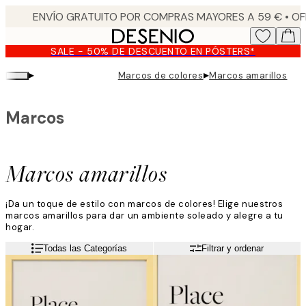
Skip
to
main
SALE - 50% DE DESCUENTO EN PÓSTERS*
content.
▸
▸
Marcos de colores
Marcos amarillos
Marcos
Marcos amarillos
¡Da un toque de estilo con marcos de colores! Elige nuestros
marcos amarillos para dar un ambiente soleado y alegre a tu
hogar.
Todas las Categorías
Filtrar y ordenar