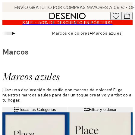
Skip
to
main
SALE - 50% DE DESCUENTO EN PÓSTERS*
content.
▸
▸
Marcos de colores
Marcos azules
Marcos
Marcos azules
¡Haz una declaración de estilo con marcos de colores! Elige
nuestros marcos azules para dar un toque creativo y artístico a
tu hogar.
Todas las Categorías
Filtrar y ordenar