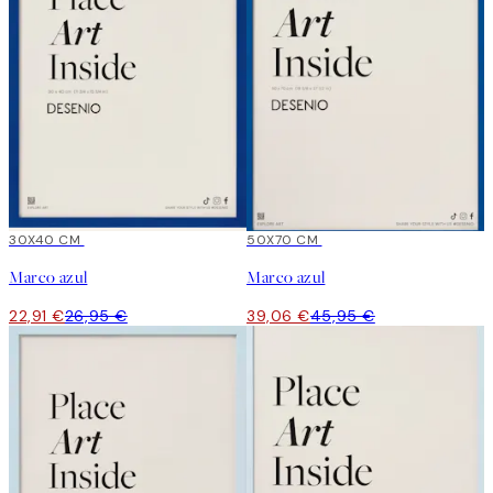
15%*
30X40 CM
15%*
50X70 CM
Marco azul
Marco azul
22,91 €
26,95 €
39,06 €
45,95 €