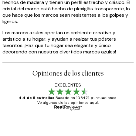
hechos de madera y tienen un perfil estrecho y clásico. El
cristal del marco está hecho de plexiglás transparente, lo
que hace que los marcos sean resistentes a los golpes y
ligeros.
Los marcos azules aportan un ambiente creativo y
artístico a tu hogar, y ayudan a realzar tus pósters
favoritos. ¡Haz que tu hogar sea elegante y único
decorando con nuestros divertidos marcos azules!
Opiniones de los clientes
EXCELENTES
4.4 de 5 estrellas
Basado en 108474 puntuaciones.
Ve algunas de las opiniones aquí.
Comprador verificado
Opiniones
de
He comprado más de una vez en