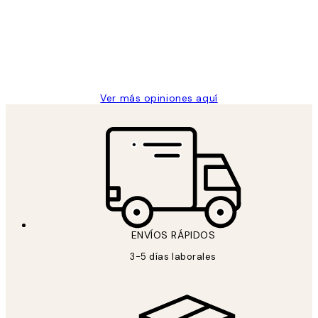
los
Desenio, ha ido siempre muy bien!
clientes
9 jun
Concepció C
Ver más opiniones aquí
ENVÍOS RÁPIDOS
3-5 días laborales