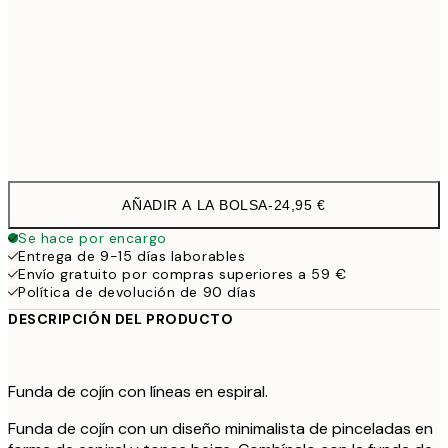
40 x 40 cm con relleno
29,9
50 x 50 cm con relleno
35,9
60 x 60 cm con relleno
41,9
AÑADIR A LA BOLSA
-
24,95 €
Se hace por encargo
Entrega de 9-15 días laborables
Envío gratuito por compras superiores a 59 €
Política de devolución de 90 días
DESCRIPCIÓN DEL PRODUCTO
Funda de cojín con líneas en espiral.
Funda de cojín con un diseño minimalista de pinceladas en