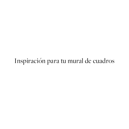
50%*
Poster
Abstract Green Shapes No2 
Desde 6,50 €
13 €
Inspiración para tu mural de cuadros