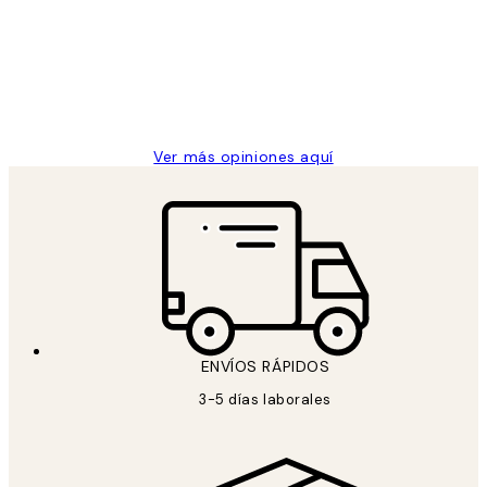
He comprado más de una vez en
los
Desenio, ha ido siempre muy bien!
clientes
9 jun
Concepció C
Ver más opiniones aquí
ENVÍOS RÁPIDOS
3-5 días laborales