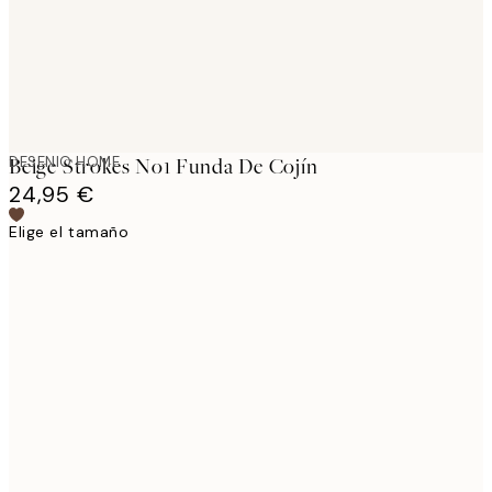
DESENIO HOME
Beige Strokes No1 Funda De Cojín
24,95 €
Elige el tamaño