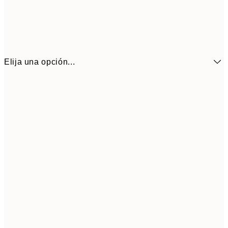
Elija una opción...
21x30 cm
1