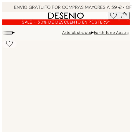
Skip
to
main
SALE - 50% DE DESCUENTO EN PÓSTERS*
content.
▸
▸
Arte abstracto
Earth Tone Abstrac
Product
images