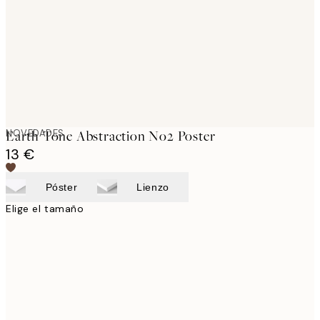
NOVEDADES
Earth Tone Abstraction No2 Poster
13 €
Póster
Lienzo
Elige el tamaño