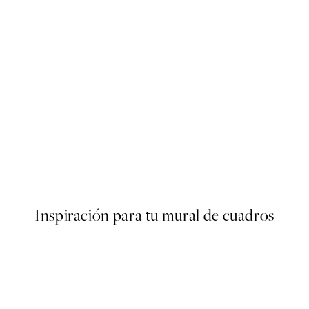
50%*
Rustic Geometry No1 Poster
Desde 6,50 €
13 €
Inspiración para tu mural de cuadros