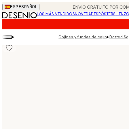
Skip
ENVÍO GRATUITO POR COM
ESP
ESPAÑOL
to
LOS MÁS VENDIDOS
NOVEDADES
PÓSTERS
LIENZ
main
content.
▸
▸
Cojines y fundas de cojín
Dotted Sq