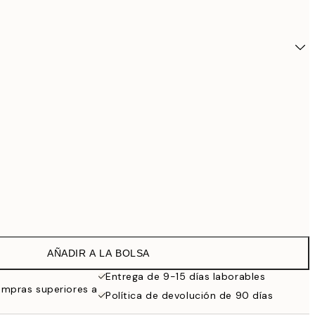
AÑADIR A LA BOLSA
24,9
Entrega de 9-15 días laborables
ompras superiores a
Política de devolución de 90 días
28,9