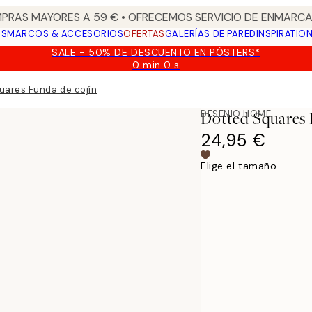
PRAS MAYORES A 59 € • OFRECEMOS SERVICIO DE ENMARCA
OS
MARCOS & ACCESORIOS
OFERTAS
GALERÍAS DE PARED
INSPIRATIO
SALE - 50% DE DESCUENTO EN PÓSTERS*
0 min
0 s
Válido
hasta:
uares Funda de cojín
2026-
08-
DESENIO HOME
Dotted Squares
09
24,95 €
Elige el tamaño