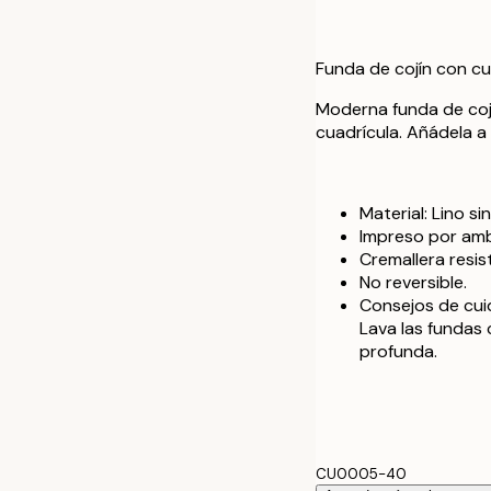
60 x 60 cm
Funda de cojín con c
40 x 40 cm con
Moderna funda de coj
cuadrícula. Añádela a
50 x 50 cm con
60 x 60 cm con
Material: Lino si
Impreso por amb
Cremallera resist
No reversible.
Consejos de cui
Lava las fundas 
profunda.
CU0005-40