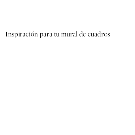
Olive Branches in Vase Post
Desde 6,50 €
13 €
Inspiración para tu mural de cuadros