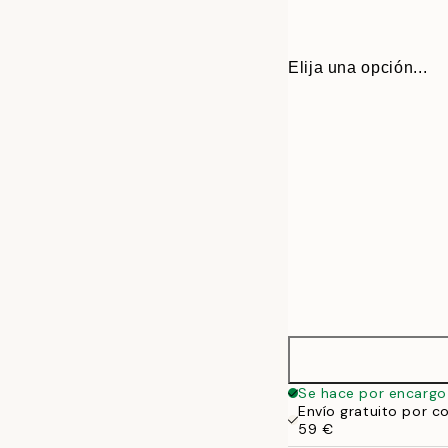
Elija una opción...
40 x 40 cm
Se hace por encargo
Envío gratuito por c
50 x 50 cm
59 €