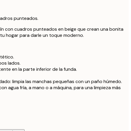
32,9
uadros punteados.
 relleno
29,9
ín con cuadros punteados en beige que crean una bonita
 tu hogar para darle un toque moderno.
 relleno
35,9
 relleno
41,9
ntético.
os lados.
ente en la parte inferior de la funda.
dado: limpia las manchas pequeñas con un paño húmedo.
con agua fría, a mano o a máquina, para una limpieza más