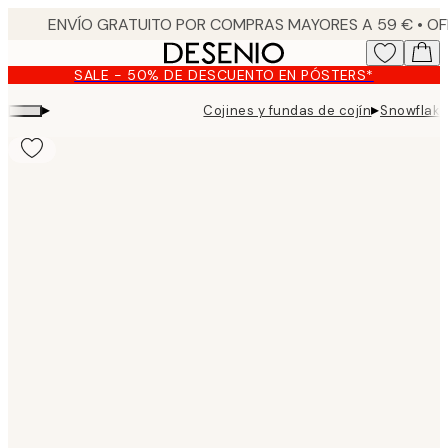
Skip
to
main
SALE - 50% DE DESCUENTO EN PÓSTERS*
content.
▸
▸
Cojines y fundas de cojín
Snowflake
Product
images