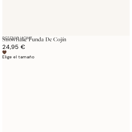
DESENIO HOME
Snowflake Funda De Cojín
24,95 €
Elige el tamaño