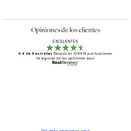
Opiniones de los clientes
EXCELENTES
4.4 de 5 estrellas
Basado en 108474 puntuaciones.
Ve algunas de las opiniones aquí.
Comprador verificado
Opiniones
de
He comprado más de una vez en
los
Desenio, ha ido siempre muy bien!
clientes
9 jun
Concepció C
Ver más opiniones aquí