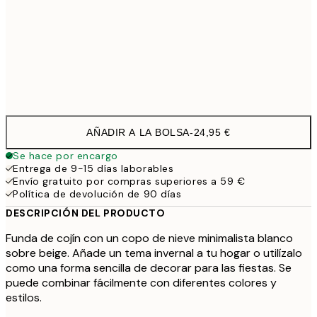
40 x 40 cm con relleno
29,9
50 x 50 cm con relleno
35,9
60 x 60 cm con relleno
41,9
AÑADIR A LA BOLSA
-
24,95 €
Se hace por encargo
Entrega de 9-15 días laborables
Envío gratuito por compras superiores a 59 €
Política de devolución de 90 días
DESCRIPCIÓN DEL PRODUCTO
Funda de cojín con un copo de nieve minimalista blanco
sobre beige. Añade un tema invernal a tu hogar o utilízalo
como una forma sencilla de decorar para las fiestas. Se
puede combinar fácilmente con diferentes colores y
estilos.