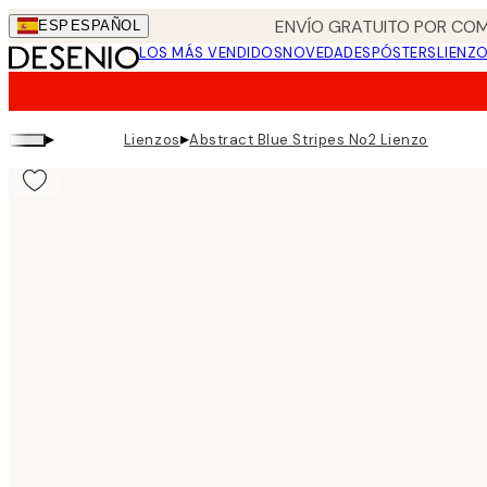
Skip
ENVÍO GRATUITO POR COM
ESP
ESPAÑOL
to
LOS MÁS VENDIDOS
NOVEDADES
PÓSTERS
LIENZ
main
content.
▸
▸
Lienzos
Abstract Blue Stripes No2 Lienzo