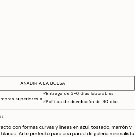
69,30 €
99 €
Sin marco
AÑADIR A LA BOLSA
Entrega de 3-6 días laborables
ompras superiores a
Política de devolución de 90 días
as
cto con formas curvas y líneas en azul, tostado, marrón y
blanco. Arte perfecto para una pared de galería minimalista