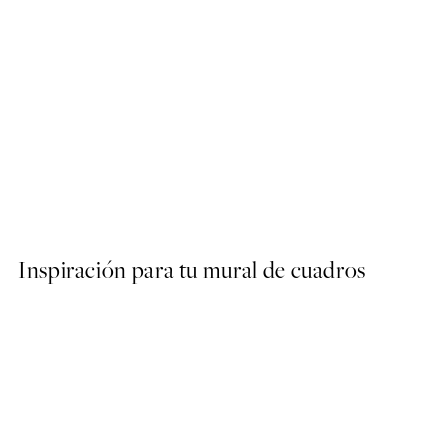
50%*
László Moholy-Nagy - Kons
Desde 9,98 €
19,95 €
Inspiración para tu mural de cuadros