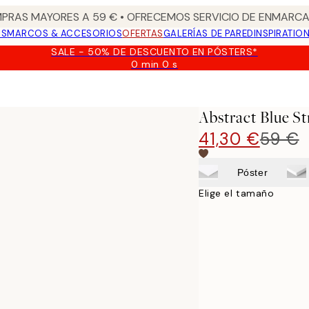
PRAS MAYORES A 59 € • OFRECEMOS SERVICIO DE ENMARCA
OS
MARCOS & ACCESORIOS
OFERTAS
GALERÍAS DE PARED
INSPIRATIO
SALE - 50% DE DESCUENTO EN PÓSTERS*
0 min
0 s
Válido
hasta:
2026-
08-
Abstract Blue S
09
41,30 €
59 €
Póster
Elige el tamaño