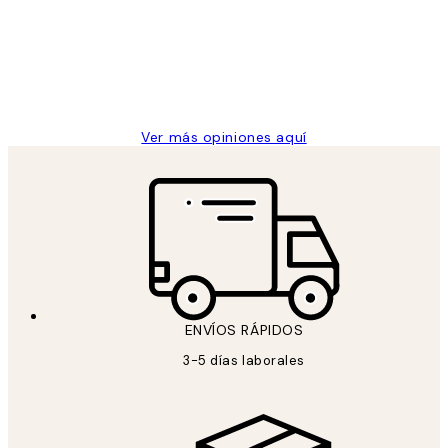
los
Desenio, ha ido siempre muy bien!
clientes
9 jun
Concepció C
Ver más opiniones aquí
ENVÍOS RÁPIDOS
3-5 días laborales