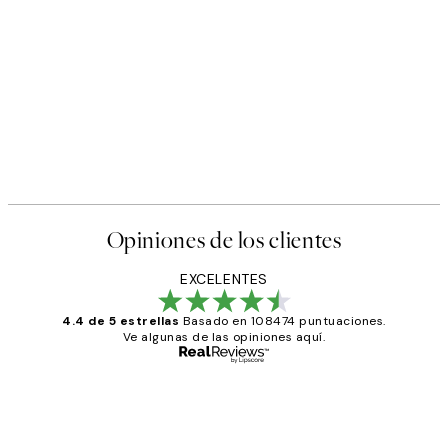
50%*
s Poster
Abstract Green Shapes No2 
Desde 6,50 €
13 €
Opiniones de los clientes
EXCELENTES
4.4 de 5 estrellas
Basado en 108474 puntuaciones.
Ve algunas de las opiniones aquí.
Comprador verificado
Opiniones
de
He comprado más de una vez en