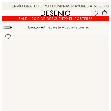
Skip
to
main
SALE - 50% DE DESCUENTO EN PÓSTERS*
content.
▸
▸
Lienzos
Améthyste Abstraite Lienzo
Product
images