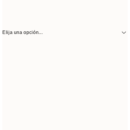
Elija una opción...
41,3
30x40 cm