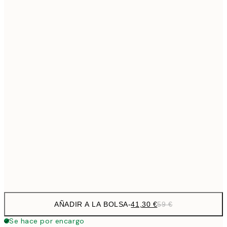
69,3
50x70 cm
Sin marco
AÑADIR A LA BOLSA
-
41,30 €
59 €
Se hace por encargo