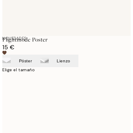
NOVEDADES
Flightmode Poster
15 €
Póster
Lienzo
Elige el tamaño