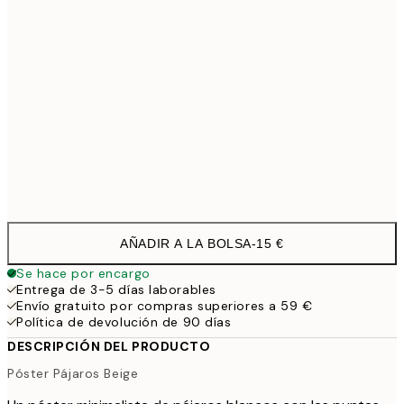
50x70 cm
3
70x100 cm
54,4
100x150 cm
11
Frame
options
AÑADIR A LA BOLSA
-
15 €
Se hace por encargo
Entrega de 3-5 días laborables
Envío gratuito por compras superiores a 59 €
Política de devolución de 90 días
DESCRIPCIÓN DEL PRODUCTO
Póster Pájaros Beige