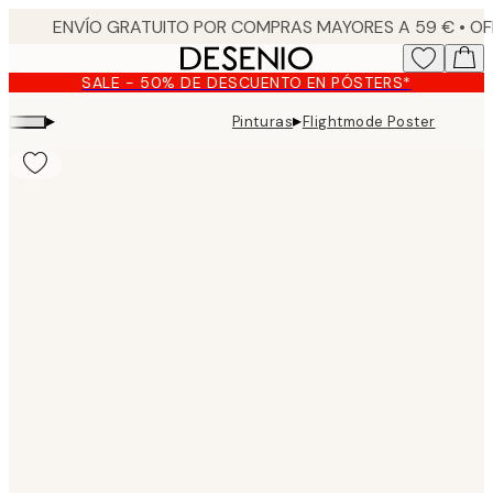
Skip
to
main
SALE - 50% DE DESCUENTO EN PÓSTERS*
content.
▸
▸
Pinturas
Flightmode Poster
Product
images