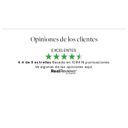
Opiniones de los clientes
EXCELENTES
4.4 de 5 estrellas
Basado en 108474 puntuaciones.
Ve algunas de las opiniones aquí.
Comprador verificado
Opiniones
de
He comprado más de una vez en
los
Desenio, ha ido siempre muy bien!
clientes
9 jun
Concepció C