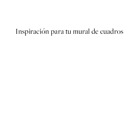
r
With Great Love Poster
Desde 6,50 €
13 €
Inspiración para tu mural de cuadros