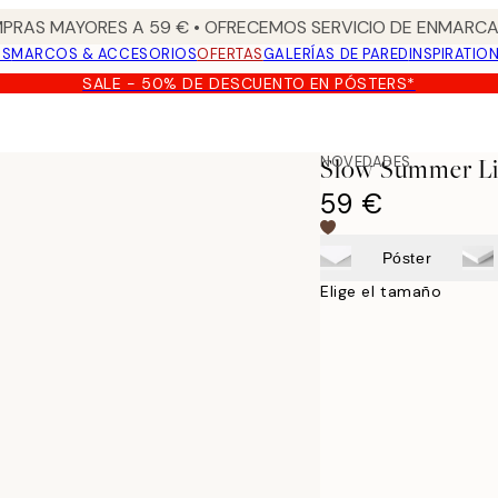
PRAS MAYORES A 59 € • OFRECEMOS SERVICIO DE ENMARCA
OS
MARCOS & ACCESORIOS
OFERTAS
GALERÍAS DE PARED
INSPIRATIO
SALE - 50% DE DESCUENTO EN PÓSTERS*
NOVEDADES
Slow Summer L
59 €
Póster
Elige el tamaño