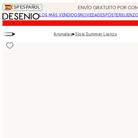
Skip
ENVÍO GRATUITO POR COM
ESP
ESPAÑOL
to
LOS MÁS VENDIDOS
NOVEDADES
PÓSTERS
LIENZ
main
content.
▸
▸
Animales
Slow Summer Lienzo