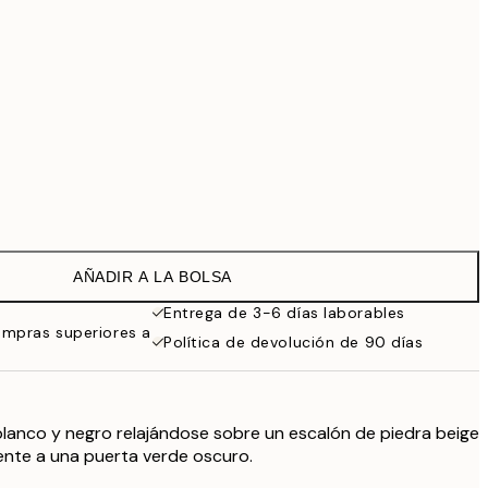
169 €
519 €
Sin marco
AÑADIR A LA BOLSA
Entrega de 3-6 días laborables
ompras superiores a
Política de devolución de 90 días
blanco y negro relajándose sobre un escalón de piedra beige
rente a una puerta verde oscuro.