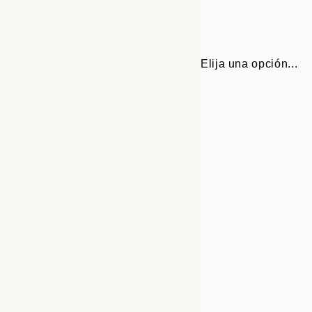
Elija una opción...
30x40 cm
50x70 cm