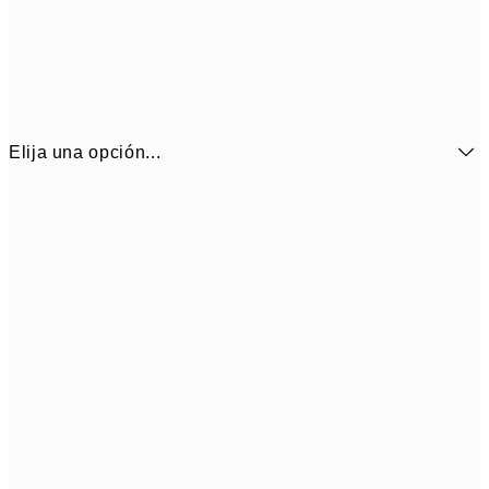
Elija una opción...
21x30 cm
1