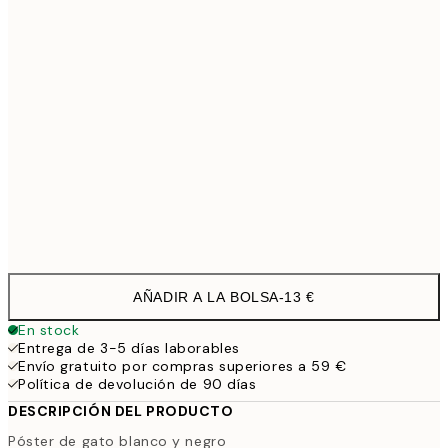
30x40 cm
19,9
50x70 cm
32,4
100x150 cm
11
Frame
options
AÑADIR A LA BOLSA
-
13 €
En stock
Entrega de 3-5 días laborables
Envío gratuito por compras superiores a 59 €
Política de devolución de 90 días
DESCRIPCIÓN DEL PRODUCTO
Póster de gato blanco y negro