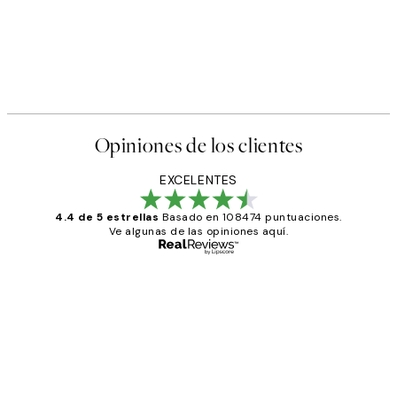
Opiniones de los clientes
EXCELENTES
4.4 de 5 estrellas
Basado en 108474 puntuaciones.
Ve algunas de las opiniones aquí.
Comprador verificado
Opiniones
de
He comprado más de una vez en
los
Desenio, ha ido siempre muy bien!
clientes
9 jun