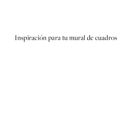
 Collioure Poster
Stallion Poster
Desde 9,98 €
19,95 €
Inspiración para tu mural de cuadros