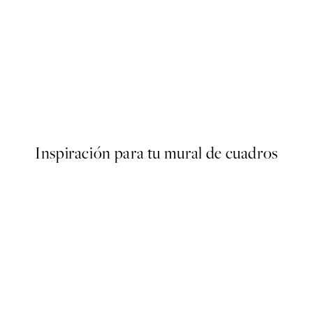
50%*
s Poster
Abstract Green Shapes No2 
Desde 6,50 €
13 €
Inspiración para tu mural de cuadros