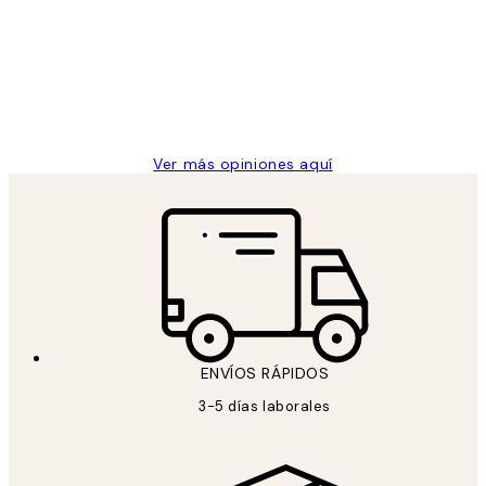
de
He comprado más de una vez en
los
Desenio, ha ido siempre muy bien!
clientes
9 jun
Concepció C
Ver más opiniones aquí
ENVÍOS RÁPIDOS
3-5 días laborales