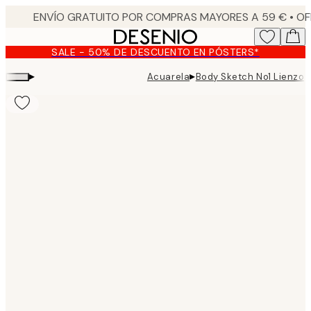
Skip
to
main
SALE - 50% DE DESCUENTO EN PÓSTERS*
content.
▸
▸
Acuarela
Body Sketch No1 Lienzo
Product
images