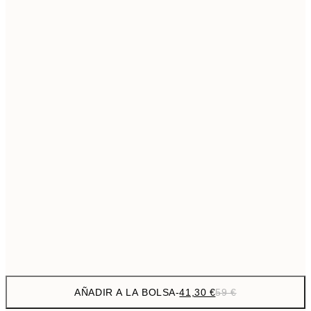
69,3
50x70 cm
Sin marco
AÑADIR A LA BOLSA
-
41,30 €
59 €