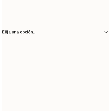
Elija una opción...
41,3
30x40 cm