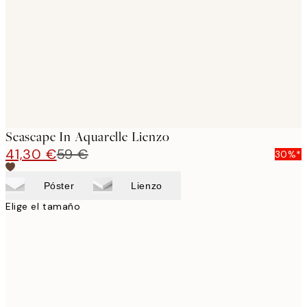
images
Seascape In Aquarelle Lienzo
41,30 €
59 €
30%*
Póster
Lienzo
Elige el tamaño