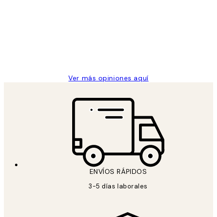
de
He comprado más de una vez en
los
Desenio, ha ido siempre muy bien!
clientes
9 jun
Concepció C
Ver más opiniones aquí
ENVÍOS RÁPIDOS
3-5 días laborales