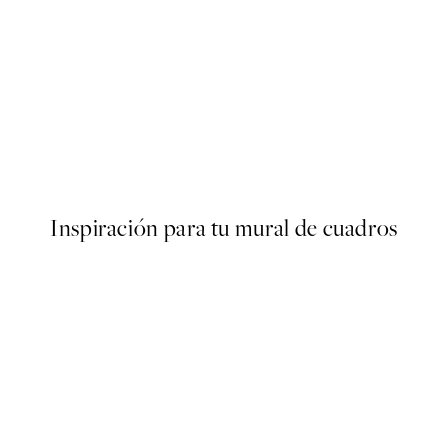
50%*
Poster
Abstract Green Shapes No2 
Desde 6,50 €
13 €
Inspiración para tu mural de cuadros