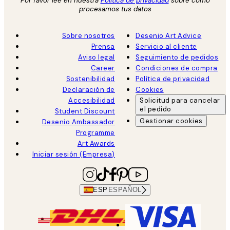
Por favor lee en nuestra
Política de privacidad
sobre como
procesamos tus datos
Sobre nosotros
Desenio Art Advice
Prensa
Servicio al cliente
Aviso legal
Seguimiento de pedidos
Career
Condiciones de compra
Sostenibilidad
Política de privacidad
Declaración de
Cookies
Accesibilidad
Solicitud para cancelar
el pedido
Student Discount
Gestionar cookies
Desenio Ambassador
Programme
Art Awards
Iniciar sesión (Empresa)
ESP
ESPAÑOL