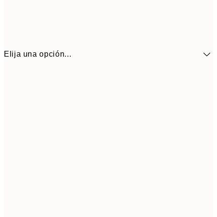
Elija una opción...
41,3
30x40 cm