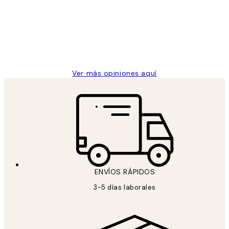
He comprado más de una vez en
los
Desenio, ha ido siempre muy bien!
clientes
9 jun
Concepció C
Ver más opiniones aquí
ENVÍOS RÁPIDOS
3-5 días laborales