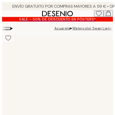
Skip
to
main
SALE - 50% DE DESCUENTO EN PÓSTERS*
content.
▸
▸
Acuarela
Watercolor Swan Lienzo
Product
images