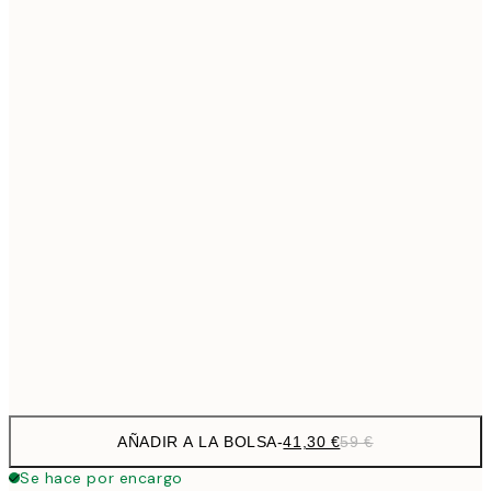
69,3
50x70 cm
Sin marco
AÑADIR A LA BOLSA
-
41,30 €
59 €
Se hace por encargo