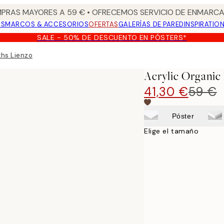
PRAS MAYORES A 59 € • OFRECEMOS SERVICIO DE ENMARCA
OS
MARCOS & ACCESORIOS
OFERTAS
GALERÍAS DE PARED
INSPIRATIO
SALE - 50% DE DESCUENTO EN PÓSTERS*
ths Lienzo
Acrylic Organic
41,30 €
59 €
Póster
Elige el tamaño