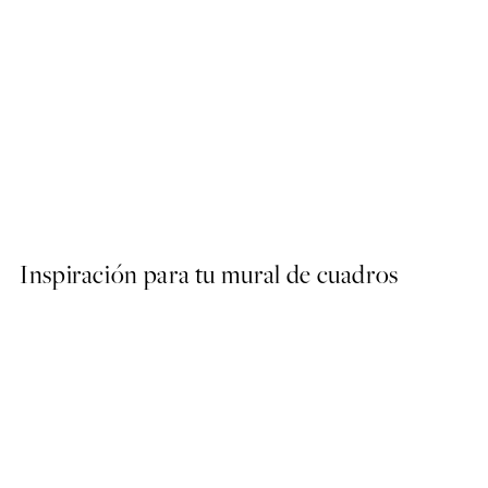
50%*
Abstract Green Shapes No2
Desde 6,50 €
13 €
Inspiración para tu mural de cuadros