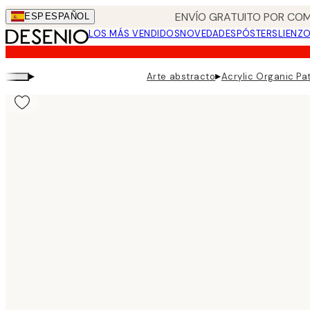
Skip
ENVÍO GRATUITO POR COM
ESP
ESPAÑOL
to
LOS MÁS VENDIDOS
NOVEDADES
PÓSTERS
LIENZ
main
content.
▸
▸
Arte abstracto
Acrylic Organic Pa