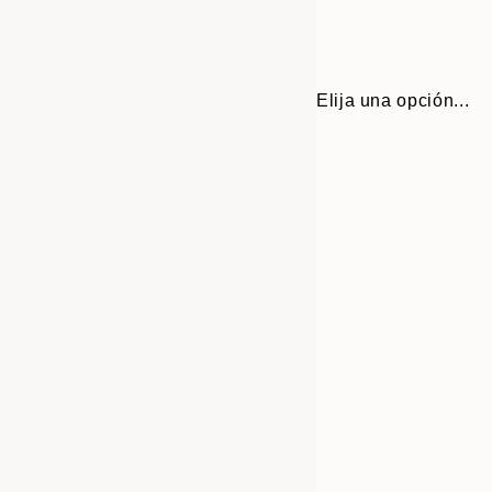
Elija una opción...
30x40 cm
50x70 cm