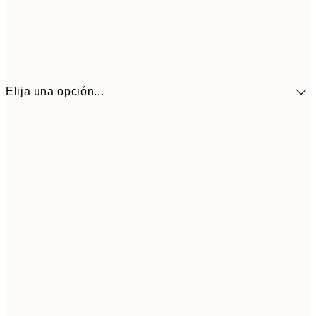
Elija una opción...
41,3
30x40 cm