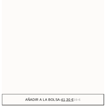
69,3
50x70 cm
Sin marco
AÑADIR A LA BOLSA
-
41,30 €
59 €