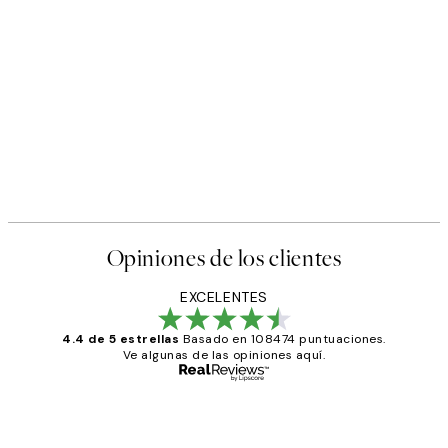
50%*
Poster
Abstract Green Shapes No2 
Desde 6,50 €
13 €
Opiniones de los clientes
EXCELENTES
4.4 de 5 estrellas
Basado en 108474 puntuaciones.
Ve algunas de las opiniones aquí.
Comprador verificado
Opiniones