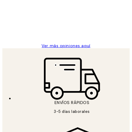
de
He comprado más de una vez en
los
Desenio, ha ido siempre muy bien!
clientes
9 jun
Concepció C
Ver más opiniones aquí
ENVÍOS RÁPIDOS
3-5 días laborales