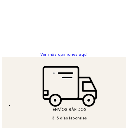
Opiniones
de
He comprado más de una vez en
los
Desenio, ha ido siempre muy bien!
clientes
9 jun
Concepció C
Ver más opiniones aquí
ENVÍOS RÁPIDOS
3-5 días laborales