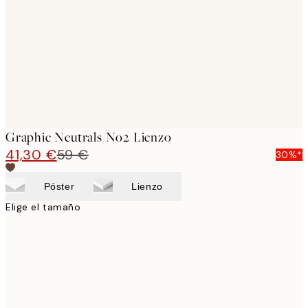
images
Graphic Neutrals No2 Lienzo
41,30 €
59 €
30%*
Póster
Lienzo
Elige el tamaño