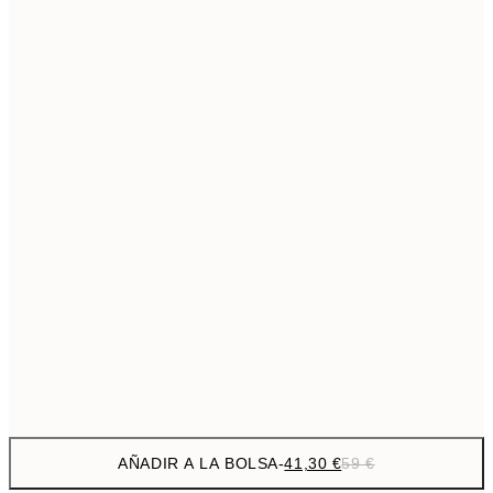
69,3
50x70 cm
Sin marco
AÑADIR A LA BOLSA
-
41,30 €
59 €