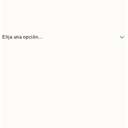
Elija una opción...
41,3
30x40 cm