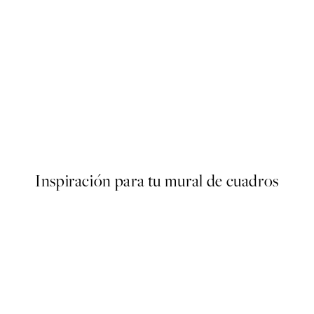
50%*
s Poster
Olive Branches in Vase Poster
Desde 6,50 €
13 €
Inspiración para tu mural de cuadros