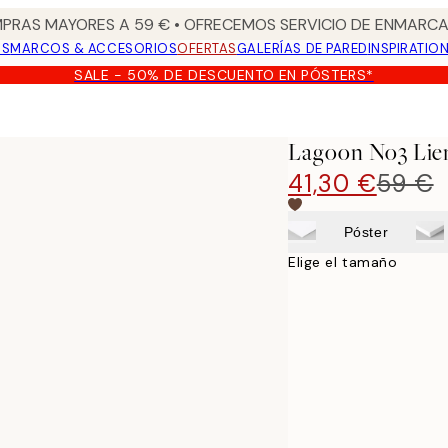
PRAS MAYORES A 59 € • OFRECEMOS SERVICIO DE ENMARCA
OS
MARCOS & ACCESORIOS
OFERTAS
GALERÍAS DE PARED
INSPIRATIO
SALE - 50% DE DESCUENTO EN PÓSTERS*
Lagoon No3 Lie
41,30 €
59 €
Póster
Elige el tamaño