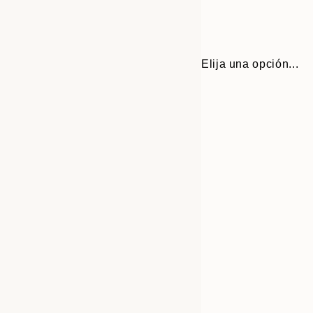
Elija una opción...
30x40 cm
50x70 cm