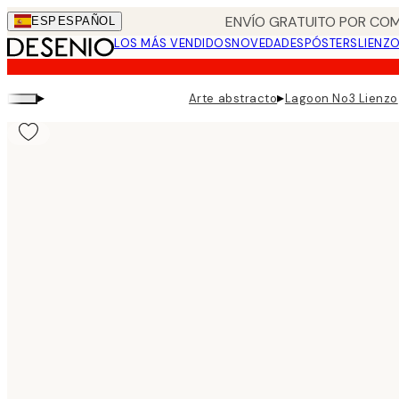
Skip
ENVÍO GRATUITO POR COM
ESP
ESPAÑOL
to
LOS MÁS VENDIDOS
NOVEDADES
PÓSTERS
LIENZ
main
content.
▸
▸
Arte abstracto
Lagoon No3 Lienzo