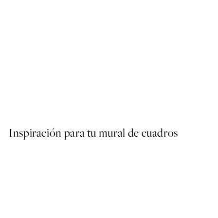
50%*
Abstract Green Shapes No2
Desde 6,50 €
13 €
Inspiración para tu mural de cuadros