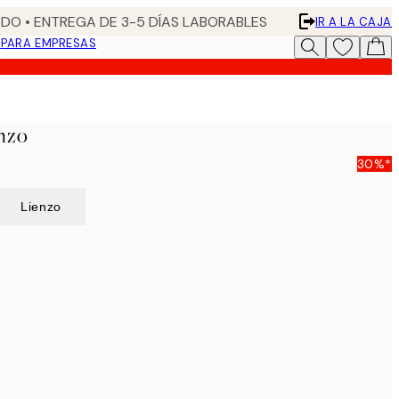
DO • ENTREGA DE 3-5 DÍAS LABORABLES
IR A LA CAJA
N
PARA EMPRESAS
nzo
30%*
Lienzo