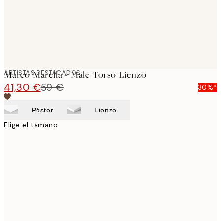
ARTISTAS DESTACADOS
Marco Marella - Male Torso Lienzo
41,30 €
59 €
30%*
Póster
Lienzo
Elige el tamaño