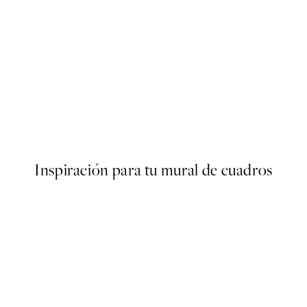
50%*
Poster
Abstract Green Shapes No2 
Desde 6,50 €
13 €
Inspiración para tu mural de cuadros