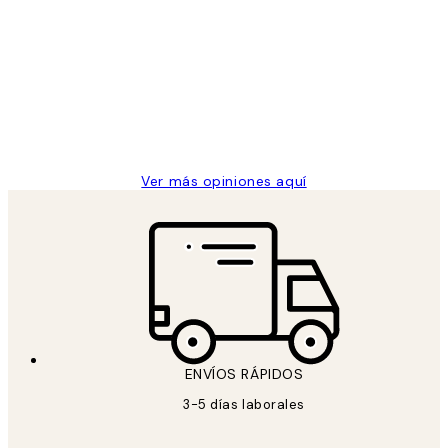
Opiniones
de
He comprado más de una vez en
los
Desenio, ha ido siempre muy bien!
clientes
9 jun
Concepció C
Ver más opiniones aquí
ENVÍOS RÁPIDOS
3-5 días laborales