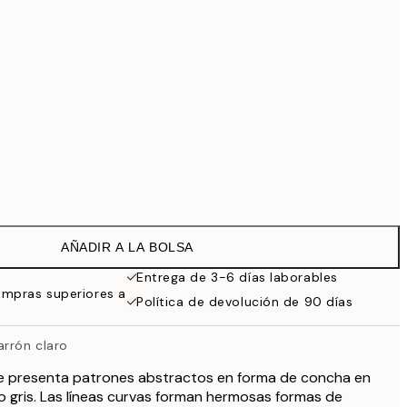
69,30 €
99 €
Sin marco
AÑADIR A LA BOLSA
Entrega de 3-6 días laborables
ompras superiores a
Política de devolución de 90 días
arrón claro
ue presenta patrones abstractos en forma de concha en
 gris. Las líneas curvas forman hermosas formas de