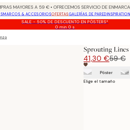
PRAS MAYORES A 59 € • OFRECEMOS SERVICIO DE ENMARCA
OS
MARCOS & ACCESORIOS
OFERTAS
GALERÍAS DE PARED
INSPIRATIO
SALE - 50% DE DESCUENTO EN PÓSTERS*
0 min
0 s
Válido
hasta:
enzo
2026-
08-
Sprouting Lines
09
41,30 €
59 €
Póster
Elige el tamaño