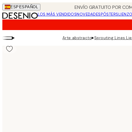
Skip
ENVÍO GRATUITO POR COM
ESP
ESPAÑOL
to
LOS MÁS VENDIDOS
NOVEDADES
PÓSTERS
LIENZ
main
content.
▸
▸
Arte abstracto
Sprouting Lines Li