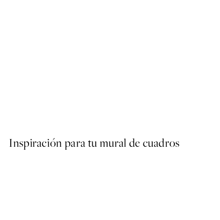
50%*
Abstract Green Shapes No2
Desde 6,50 €
13 €
Inspiración para tu mural de cuadros