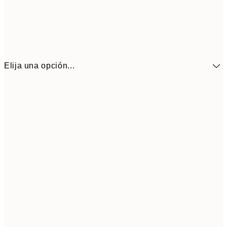
Elija una opción...
41,3
30x40 cm