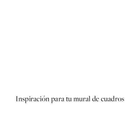
50%*
er
Elegant Vase Poster
Desde 6,50 €
13 €
Inspiración para tu mural de cuadros