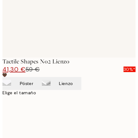
images
Tactile Shapes No2 Lienzo
41,30 €
59 €
30%*
Póster
Lienzo
Elige el tamaño