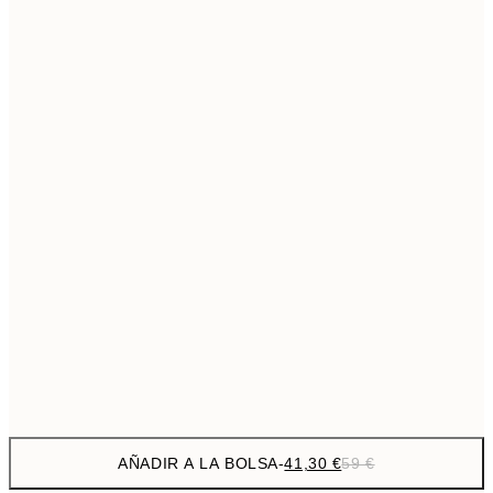
69,3
50x70 cm
Sin marco
AÑADIR A LA BOLSA
-
41,30 €
59 €