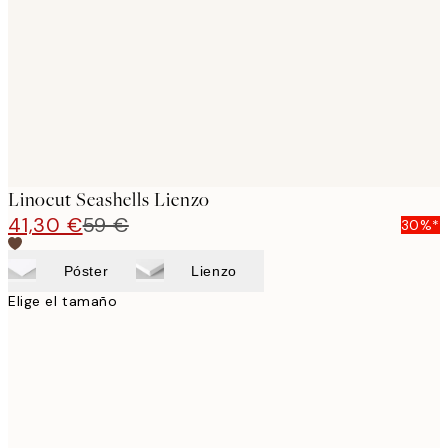
images
Linocut Seashells Lienzo
41,30 €
59 €
30%*
Póster
Lienzo
Elige el tamaño