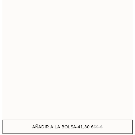
69,3
50x70 cm
Sin marco
AÑADIR A LA BOLSA
-
41,30 €
59 €