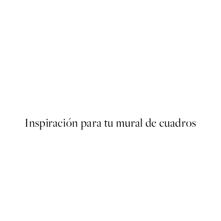
50%*
Poster
Abstract Green Shapes No2 
Desde 6,50 €
13 €
Inspiración para tu mural de cuadros