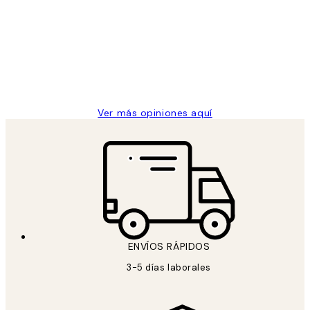
de
He comprado más de una vez en
los
Desenio, ha ido siempre muy bien!
clientes
9 jun
Concepció C
Ver más opiniones aquí
ENVÍOS RÁPIDOS
3-5 días laborales