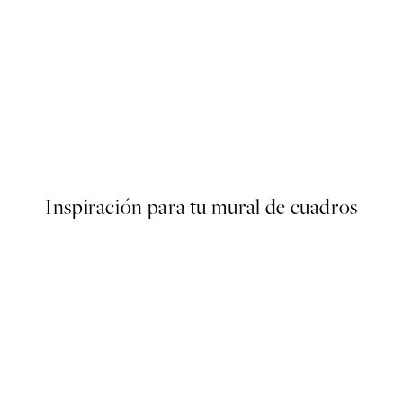
50%*
s Poster
Abstract Green Shapes No2 
Desde 6,50 €
13 €
Inspiración para tu mural de cuadros