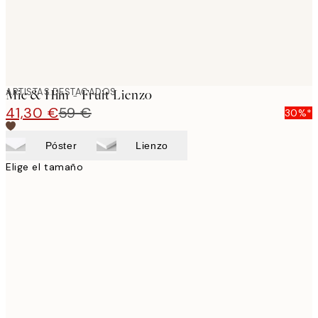
ARTISTAS DESTACADOS
Mie & Him - Fruit Lienzo
41,30 €
59 €
30%*
Póster
Lienzo
Elige el tamaño