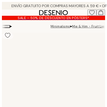
Skip
to
main
SALE - 50% DE DESCUENTO EN PÓSTERS*
content.
▸
▸
Minimalismo
Mie & Him - Fruit Lien
Product
images