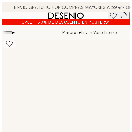
Skip
to
main
SALE - 50% DE DESCUENTO EN PÓSTERS*
content.
▸
▸
Pinturas
Lily in Vase Lienzo
Product
images