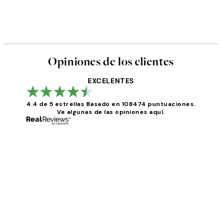
Opiniones de los clientes
EXCELENTES
4.4 de 5 estrellas
Basado en 108474 puntuaciones.
Ve algunas de las opiniones aquí.
Opiniones
de
los
He comprado más de una vez en Desenio, ha ido 
clientes
9 jun