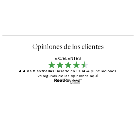
Opiniones de los clientes
EXCELENTES
4.4 de 5 estrellas
Basado en 108474 puntuaciones.
Ve algunas de las opiniones aquí.
Comprador verificado
Opiniones
de
He comprado más de una vez en
los
Desenio, ha ido siempre muy bien!
clientes
9 jun