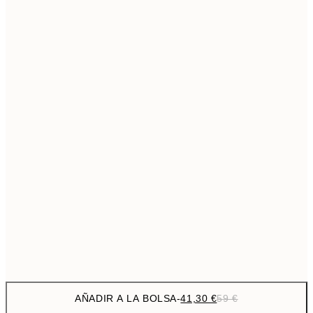
1
363,3
100x140 cm
5
Sin marco
AÑADIR A LA BOLSA
-
41,30 €
59 €