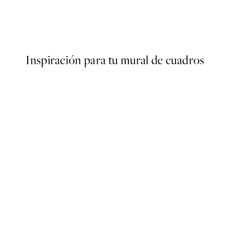
Poster
Abstract Green Shapes No2 
Desde 6,50 €
13 €
Inspiración para tu mural de cuadros