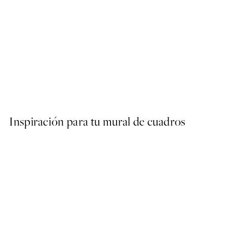
50%*
Olive Branches in Vase Post
Desde 6,50 €
13 €
Inspiración para tu mural de cuadros