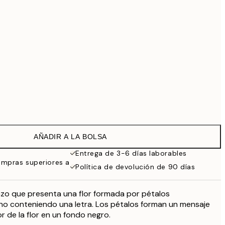
69,30 €
99 €
Sin marco
AÑADIR A LA BOLSA
Entrega de 3-6 días laborables
ompras superiores a
Política de devolución de 90 días
nzo que presenta una flor formada por pétalos
o conteniendo una letra. Los pétalos forman un mensaje
de la flor en un fondo negro.