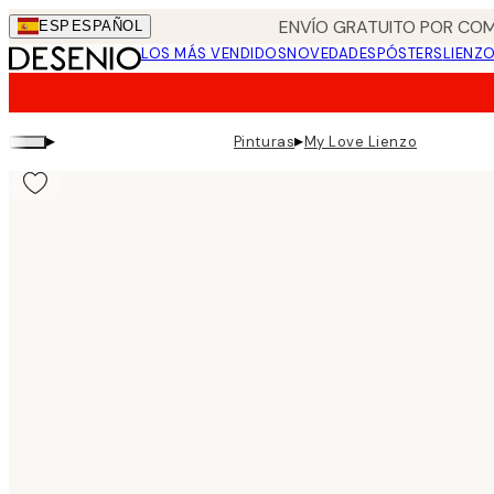
Skip
ENVÍO GRATUITO POR COM
ESP
ESPAÑOL
to
LOS MÁS VENDIDOS
NOVEDADES
PÓSTERS
LIENZ
main
content.
▸
▸
Pinturas
My Love Lienzo