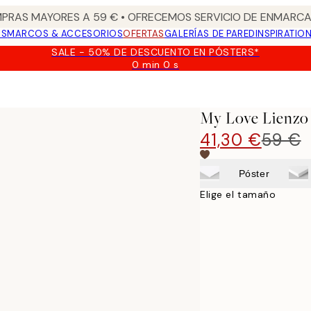
PRAS MAYORES A 59 € • OFRECEMOS SERVICIO DE ENMARCA
OS
MARCOS & ACCESORIOS
OFERTAS
GALERÍAS DE PARED
INSPIRATIO
SALE - 50% DE DESCUENTO EN PÓSTERS*
0 min
0 s
Válido
hasta:
2026-
08-
My Love Lienzo
09
41,30 €
59 €
Póster
Elige el tamaño