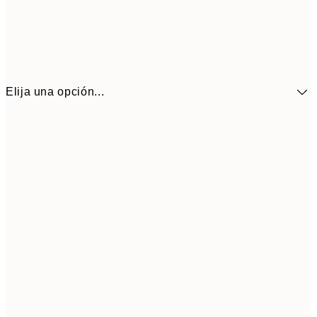
Elija una opción...
41,3
30x40 cm