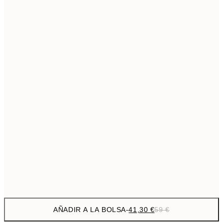
69,3
50x70 cm
Sin marco
AÑADIR A LA BOLSA
-
41,30 €
59 €