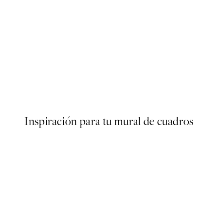
50%*
s Poster
Olive Branches in Vase Poster
Desde 6,50 €
13 €
Inspiración para tu mural de cuadros