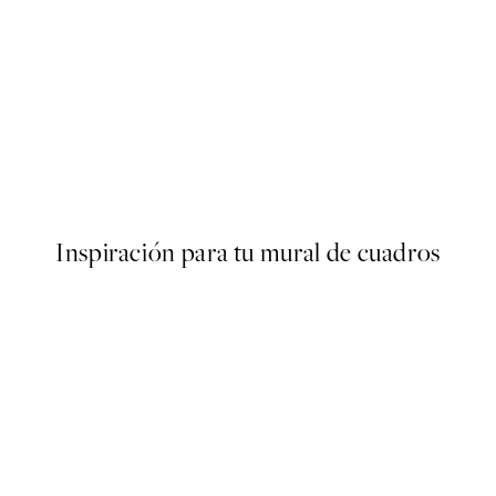
50%*
Poster
Abstract Green Shapes No2 
Desde 6,50 €
13 €
Inspiración para tu mural de cuadros