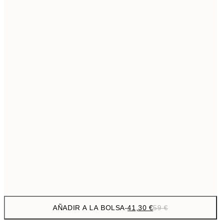
69,3
50x70 cm
Sin marco
AÑADIR A LA BOLSA
-
41,30 €
59 €