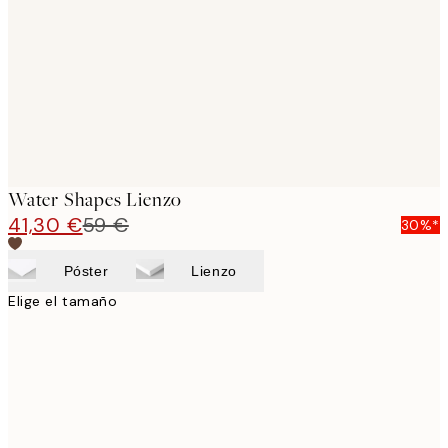
images
Water Shapes Lienzo
41,30 €
59 €
30%*
Póster
Lienzo
Elige el tamaño