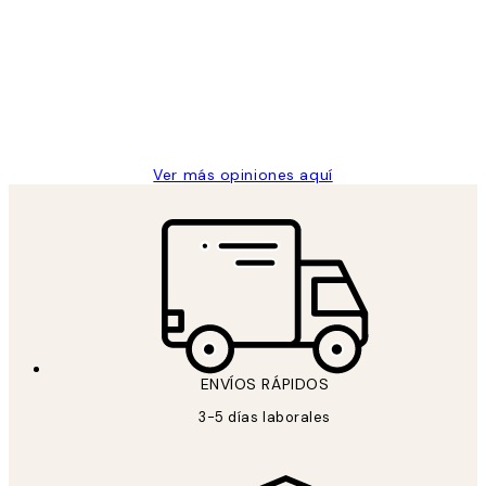
de
He comprado más de una vez en
los
Desenio, ha ido siempre muy bien!
clientes
9 jun
Concepció C
Ver más opiniones aquí
ENVÍOS RÁPIDOS
3-5 días laborales