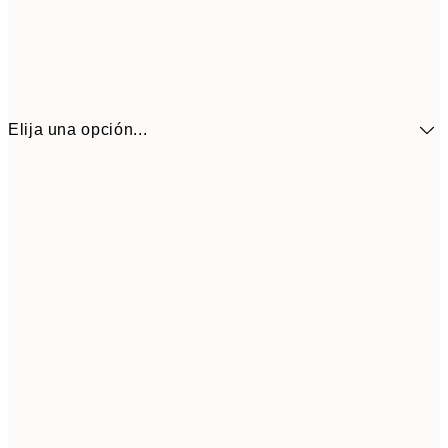
Elija una opción...
41,3
30x40 cm