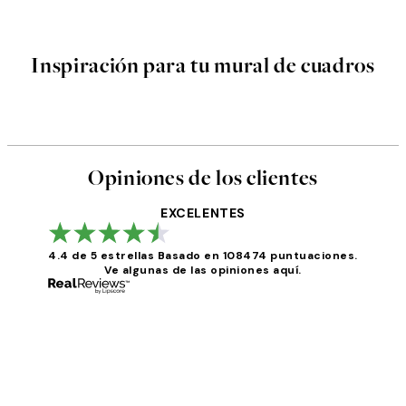
Inspiración para tu mural de cuadros
Opiniones de los clientes
EXCELENTES
4.4 de 5 estrellas
Basado en 108474 puntuaciones.
Ve algunas de las opiniones aquí.
Opiniones
de
los
He comprado más de una vez en Desenio, ha ido 