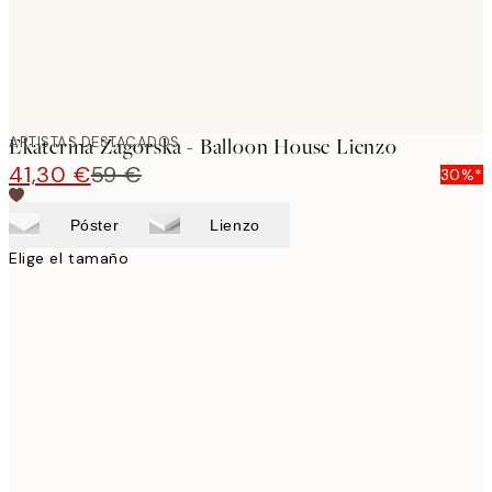
ARTISTAS DESTACADOS
Ekaterina Zagorska - Balloon House Lienzo
41,30 €
59 €
30%*
Póster
Lienzo
Elige el tamaño