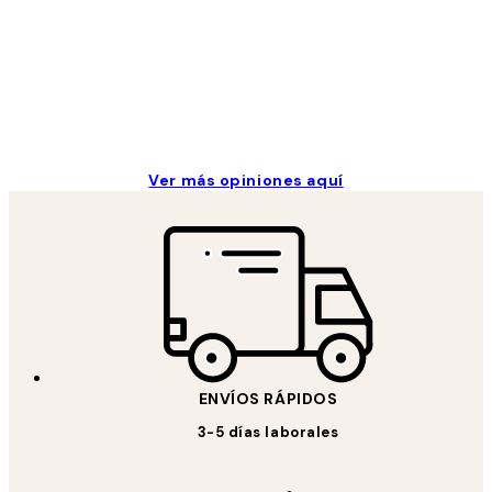
clientes
9 jun
Concepció C
Ver más opiniones aquí
ENVÍOS RÁPIDOS
3-5 días laborales