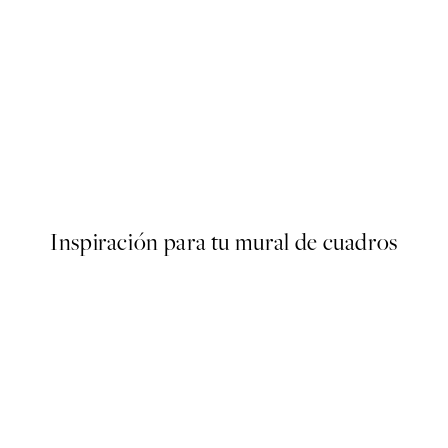
50%*
Poster
Abstract Green Shapes No2 
Desde 6,50 €
13 €
Inspiración para tu mural de cuadros