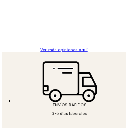
de
He comprado más de una vez en
los
Desenio, ha ido siempre muy bien!
clientes
9 jun
Concepció C
Ver más opiniones aquí
ENVÍOS RÁPIDOS
3-5 días laborales