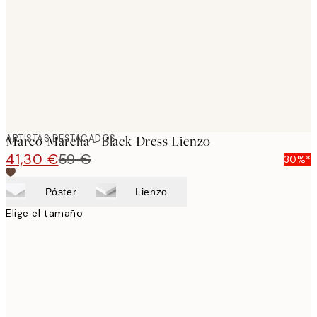
images
ARTISTAS DESTACADOS
Marco Marella - Black Dress Lienzo
41,30 €
59 €
30%*
Póster
Lienzo
Elige el tamaño