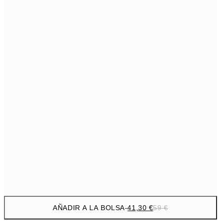
69,3
50x70 cm
Sin marco
AÑADIR A LA BOLSA
-
41,30 €
59 €