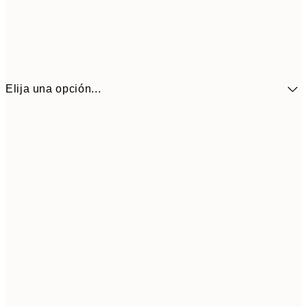
Elija una opción...
41,3
30x40 cm