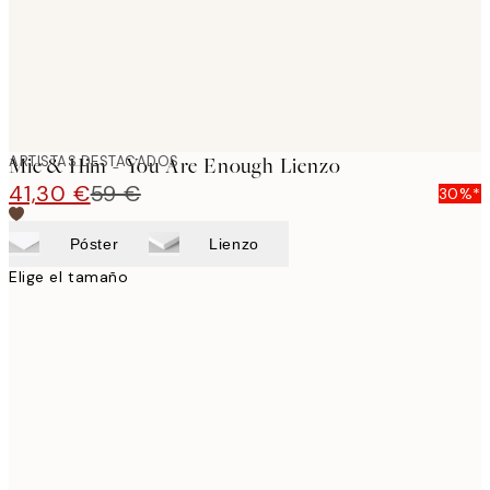
ARTISTAS DESTACADOS
Mie & Him - You Are Enough Lienzo
41,30 €
59 €
30%*
Póster
Lienzo
Elige el tamaño