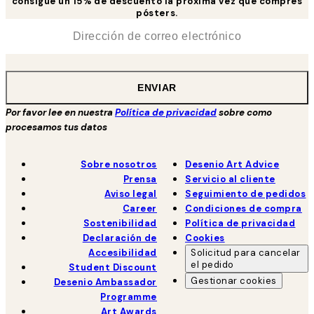
consigue un 15% de descuento la próxima vez que compres
pósters.
*
Correo Electrónico
ENVIAR
Por favor lee en nuestra
Política de privacidad
sobre como
procesamos tus datos
Sobre nosotros
Desenio Art Advice
Prensa
Servicio al cliente
Aviso legal
Seguimiento de pedidos
Career
Condiciones de compra
Sostenibilidad
Política de privacidad
Declaración de
Cookies
Accesibilidad
Solicitud para cancelar
el pedido
Student Discount
Gestionar cookies
Desenio Ambassador
Programme
Art Awards