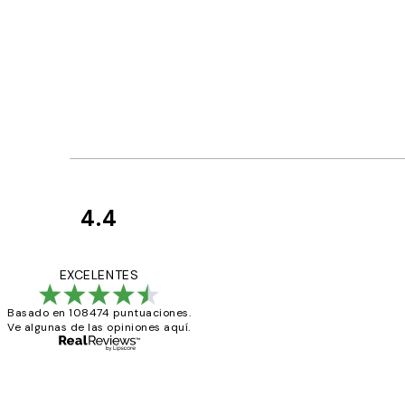
4.4
Opiniones
de
He comprado más
EXCELENTES
los
Basado en 108474 puntuaciones.
clientes
Ve algunas de las opiniones aquí.
9 jun
Concepció C