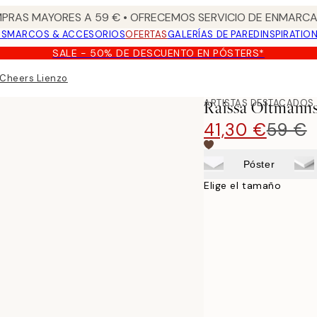
PRAS MAYORES A 59 € • OFRECEMOS SERVICIO DE ENMARCA
OS
MARCOS & ACCESORIOS
OFERTAS
GALERÍAS DE PARED
INSPIRATIO
SALE - 50% DE DESCUENTO EN PÓSTERS*
 Cheers Lienzo
ARTISTAS DESTACADOS
Raissa Oltmanns
41,30 €
59 €
Póster
Elige el tamaño