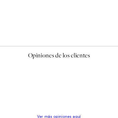
50%*
Abstract Green Shapes No2
Desde 6,50 €
13 €
Opiniones de los clientes
 de una vez en Desenio, ha ido siempre muy bien!
Ver más opiniones aquí