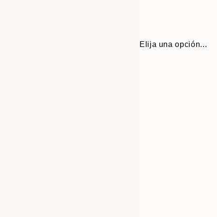
Elija una opción...
30x40 cm
50x70 cm