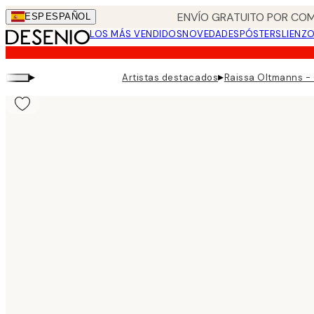
Skip
ENVÍO GRATUITO POR COM
ESP
ESPAÑOL
to
LOS MÁS VENDIDOS
NOVEDADES
PÓSTERS
LIENZ
main
content.
▸
▸
Artistas destacados
Raissa Oltmanns -