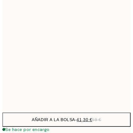
69,3
50x70 cm
Sin marco
AÑADIR A LA BOLSA
-
41,30 €
59 €
Se hace por encargo