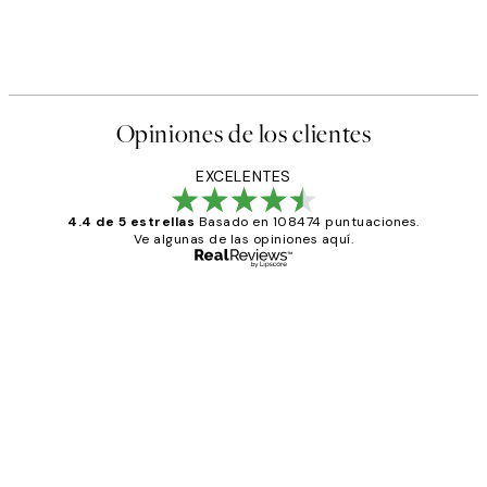
s Poster
Abstract Green Shapes No2 
Desde 6,50 €
13 €
Opiniones de los clientes
EXCELENTES
4.4 de 5 estrellas
Basado en 108474 puntuaciones.
Ve algunas de las opiniones aquí.
Comprador verificado
Opiniones
de
He comprado más de una vez en
los
Desenio, ha ido siempre muy bien!
clientes
9 jun
Concepció C