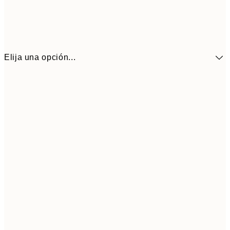
Elija una opción...
41,3
30x40 cm