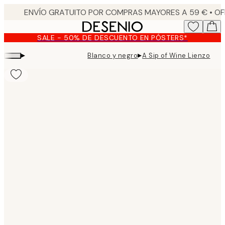
Skip
to
main
SALE - 50% DE DESCUENTO EN PÓSTERS*
content.
▸
▸
Blanco y negro
A Sip of Wine Lienzo
Product
images